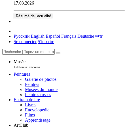
17.03.2026
Résumé de l'actualité
Русский
English
Español
Français
Deutsche
中文
Se connecter
S'inscrire
Musée
Tableaux anciens
Peintures
Galerie de photos
Peintres
Musées du monde
Peintres russes
En train de lire
Livres
Encyclopédie
Films
Apprentissage
ArtClub