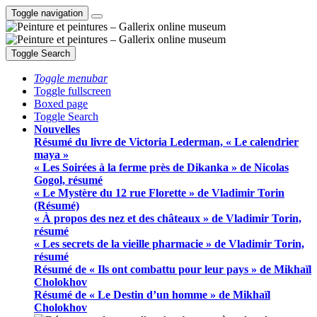
Toggle navigation
Toggle Search
Toggle menubar
Toggle fullscreen
Boxed page
Toggle Search
Nouvelles
Résumé du livre de Victoria Lederman, « Le calendrier
maya »
« Les Soirées à la ferme près de Dikanka » de Nicolas
Gogol, résumé
« Le Mystère du 12 rue Florette » de Vladimir Torin
(Résumé)
« À propos des nez et des châteaux » de Vladimir Torin,
résumé
« Les secrets de la vieille pharmacie » de Vladimir Torin,
résumé
Résumé de « Ils ont combattu pour leur pays » de Mikhaïl
Cholokhov
Résumé de « Le Destin d’un homme » de Mikhaïl
Cholokhov