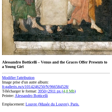
Alessandro Botticelli
–
Venus and the Graces Offer Presents to
a Young Girl
Modifier l'attribution
Image prise d'un autre album:
fr.gallerix.ru/s/1014246250/N/966584528/
Télécharger le format:
3950×2911 px (
4,0 Mb
)
Peintre:
Alessandro Botticelli
Emplacement:
Louvre (Musée du Louvre), Paris.