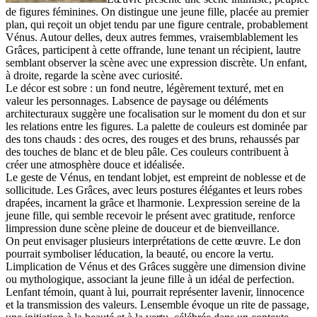
de figures féminines. On distingue une jeune fille, placée au premier
plan, qui reçoit un objet tendu par une figure centrale, probablement
Vénus. Autour delles, deux autres femmes, vraisemblablement les
Grâces, participent à cette offrande, lune tenant un récipient, lautre
semblant observer la scène avec une expression discrète. Un enfant,
à droite, regarde la scène avec curiosité.
Le décor est sobre : un fond neutre, légèrement texturé, met en
valeur les personnages. Labsence de paysage ou déléments
architecturaux suggère une focalisation sur le moment du don et sur
les relations entre les figures. La palette de couleurs est dominée par
des tons chauds : des ocres, des rouges et des bruns, rehaussés par
des touches de blanc et de bleu pâle. Ces couleurs contribuent à
créer une atmosphère douce et idéalisée.
Le geste de Vénus, en tendant lobjet, est empreint de noblesse et de
sollicitude. Les Grâces, avec leurs postures élégantes et leurs robes
drapées, incarnent la grâce et lharmonie. Lexpression sereine de la
jeune fille, qui semble recevoir le présent avec gratitude, renforce
limpression dune scène pleine de douceur et de bienveillance.
On peut envisager plusieurs interprétations de cette œuvre. Le don
pourrait symboliser léducation, la beauté, ou encore la vertu.
Limplication de Vénus et des Grâces suggère une dimension divine
ou mythologique, associant la jeune fille à un idéal de perfection.
Lenfant témoin, quant à lui, pourrait représenter lavenir, linnocence
et la transmission des valeurs. Lensemble évoque un rite de passage,