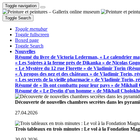
Toggle navigation
Toggle Search
Toggle menubar
Toggle fullscreen
Boxed page
Toggle Search
Nouvelles
Résumé du livre de Victoria Lederman, « Le calendrier ma
« Les Soirées à la ferme près de Dikanka » de Nicolas Gogo
« Le Mystère du 12 rue Florette » de Vladimir Torin (Rés
« À propos des nez et des châteaux » de Vladimir Torin, r
« Les secrets de la vieille pharmacie » de Vladimir Torin, 
Résumé de « Ils ont combattu pour leur pays » de Mikhaïl
Résumé de « Le Destin d’un homme » de Mikhaïl Cholokh
Découverte de nouvelles chambres secrètes dans les pyram
27.04.2026
Trois tableaux en trois minutes : Le vol à la Fondation M
30.03.2026