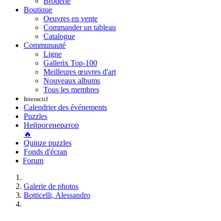
Broderie
Boutique
Oeuvres en vente
Commander un tableau
Catalogue
Communauté
Ligne
Gallerix Top-100
Meilleures œuvres d'art
Nouveaux albums
Tous les membres
Interactif
Calendrier des événements
Puzzles
Нейрогенератор
🔥
Quinze puzzles
Fonds d'écran
Forum
Galerie de photos
Botticelli, Alessandro