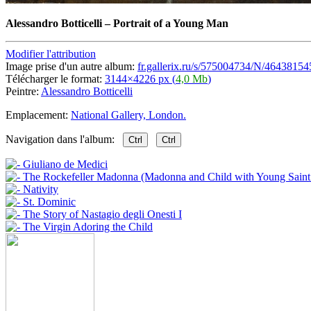
Alessandro Botticelli
–
Portrait of a Young Man
Modifier l'attribution
Image prise d'un autre album:
fr.gallerix.ru/s/575004734/N/46438154
Télécharger le format:
3144×4226 px (
4,0 Mb
)
Peintre:
Alessandro Botticelli
Emplacement:
National Gallery, London.
Navigation dans l'album:
Ctrl
Ctrl