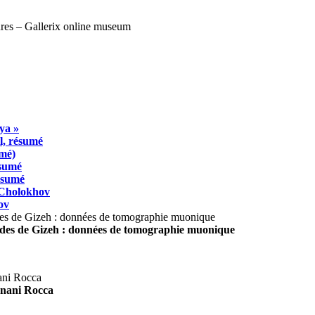
ya »
l, résumé
umé)
ésumé
résumé
 Cholokhov
ov
ides de Gizeh : données de tomographie muonique
agnani Rocca