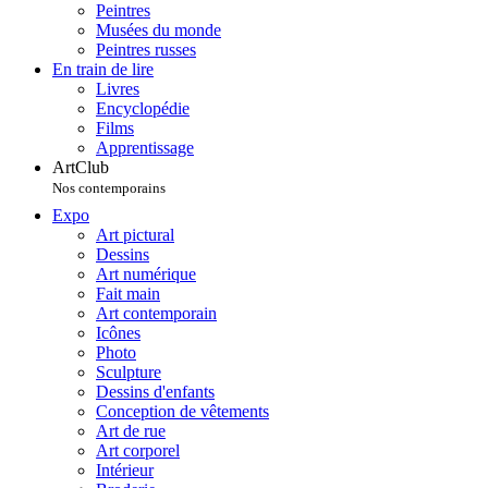
Peintres
Musées du monde
Peintres russes
En train de lire
Livres
Encyclopédie
Films
Apprentissage
ArtClub
Nos contemporains
Expo
Art pictural
Dessins
Art numérique
Fait main
Art contemporain
Icônes
Photo
Sculpture
Dessins d'enfants
Conception de vêtements
Art de rue
Art corporel
Intérieur