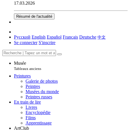
17.03.2026
Résumé de l'actualité
Русский
English
Español
Français
Deutsche
中文
Se connecter
S'inscrire
Musée
Tableaux anciens
Peintures
Galerie de photos
Peintres
Musées du monde
Peintres russes
En train de lire
Livres
Encyclopédie
Films
Apprentissage
ArtClub