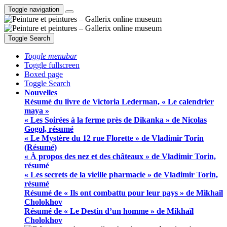
Toggle navigation
Toggle Search
Toggle menubar
Toggle fullscreen
Boxed page
Toggle Search
Nouvelles
Résumé du livre de Victoria Lederman, « Le calendrier
maya »
« Les Soirées à la ferme près de Dikanka » de Nicolas
Gogol, résumé
« Le Mystère du 12 rue Florette » de Vladimir Torin
(Résumé)
« À propos des nez et des châteaux » de Vladimir Torin,
résumé
« Les secrets de la vieille pharmacie » de Vladimir Torin,
résumé
Résumé de « Ils ont combattu pour leur pays » de Mikhaïl
Cholokhov
Résumé de « Le Destin d’un homme » de Mikhaïl
Cholokhov