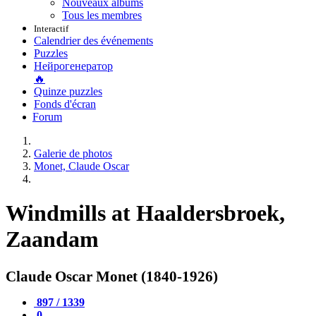
Nouveaux albums
Tous les membres
Interactif
Calendrier des événements
Puzzles
Нейрогенератор
🔥
Quinze puzzles
Fonds d'écran
Forum
Galerie de photos
Monet, Claude Oscar
Windmills at Haaldersbroek,
Zaandam
Claude Oscar Monet (1840-1926)
897 / 1339
0