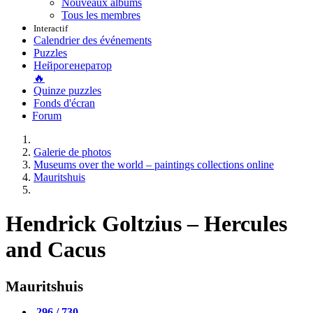
Nouveaux albums
Tous les membres
Interactif
Calendrier des événements
Puzzles
Нейрогенератор
🔥
Quinze puzzles
Fonds d'écran
Forum
Galerie de photos
Museums over the world – paintings collections online
Mauritshuis
Hendrick Goltzius – Hercules
and Cacus
Mauritshuis
296 / 730