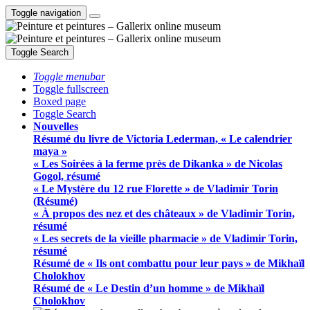
Toggle navigation
Toggle Search
Toggle menubar
Toggle fullscreen
Boxed page
Toggle Search
Nouvelles
Résumé du livre de Victoria Lederman, « Le calendrier
maya »
« Les Soirées à la ferme près de Dikanka » de Nicolas
Gogol, résumé
« Le Mystère du 12 rue Florette » de Vladimir Torin
(Résumé)
« À propos des nez et des châteaux » de Vladimir Torin,
résumé
« Les secrets de la vieille pharmacie » de Vladimir Torin,
résumé
Résumé de « Ils ont combattu pour leur pays » de Mikhaïl
Cholokhov
Résumé de « Le Destin d’un homme » de Mikhaïl
Cholokhov