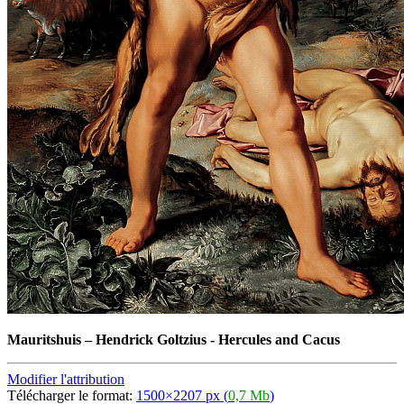
Mauritshuis
–
Hendrick Goltzius - Hercules and Cacus
Modifier l'attribution
Télécharger le format:
1500×2207 px (
0,7 Mb
)