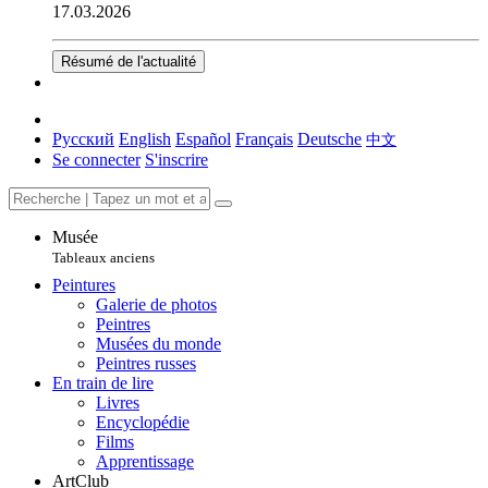
17.03.2026
Résumé de l'actualité
Русский
English
Español
Français
Deutsche
中文
Se connecter
S'inscrire
Musée
Tableaux anciens
Peintures
Galerie de photos
Peintres
Musées du monde
Peintres russes
En train de lire
Livres
Encyclopédie
Films
Apprentissage
ArtClub