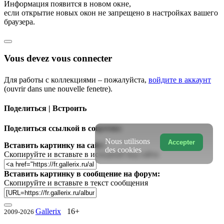
Информация появится в новом окне,
если открытие новых окон не запрещено в настройках вашего
браузера.
Vous devez vous connecter
Для работы с коллекциями – пожалуйста,
войдите в аккаунт
(ouvrir dans une nouvelle fenetre).
Поделиться | Встроить
Поделиться ссылкой в соцсетях:
Nous utilisons
Accepter
Вставить картинку на сайт:
des cookies
Скопируйте и вставьте в исходный код сайта
Вставить картинку в сообщение на форум:
Скопируйте и вставьте в текст сообщения
Gallerix
16+
2009-2026