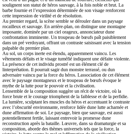
soulignent son statut de héros sauvage, à la fois noble et brut. La
barbe fournie et l’expression déterminée de son visage renforcent
cette impression de virilité et de résolution.
Au premier regard, la scène semble se dérouler dans un paysage
rocailleux et sauvage. En arrière-plan, on distingue une montagne
imposante, dominée par un ciel orageux, annonciateur dune
confrontation imminente. Un troupeau de bœufs paît paisiblement
dans un pré verdoyant, offrant un contraste saisissant avec la tension
palpable du premier plan.
Au sol, un corps inerte est étendu, apparemment vaincu. Les
vêtements défaits et le visage tuméfié indiquent une défaite violente.
La présence de cet individu prostré est un élément clé de
linterprétation. Il pourrait sagir dun monstre terrassé, ou dun
adversaire vaincu par la force du héros. Lassociation de cet élément
avec le paysage montagneux et le troupeau de bœufs évoque le
mythe de la lutte pour le pouvoir et la civilisation.
Lensemble de la composition suggère un récit de victoire, où la
force brute et le courage triomphent de la faiblesse et de la perfidie.
La lumière, sculptant les muscles du héros et accentuant le contraste
avec l’obscurité environnante, renforce lidée dune lutte acharnée et
dune affirmation de soi. Le paysage, bien que sauvage, est aussi
potentiellement fertile, laissant entrevoir la promesse dune
reconstruction après la bataille. Lœuvre, dans sa dramaturgie et sa
composition, aborde des thèmes universels tels que la force, la