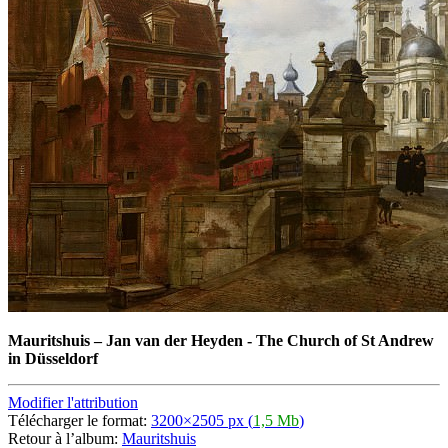
Mauritshuis
–
Jan van der Heyden - The Church of St Andrew
in Düsseldorf
Modifier l'attribution
Télécharger le format:
3200×2505 px (
1,5 Mb
)
Retour à l’album:
Mauritshuis