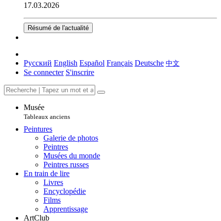
17.03.2026
Résumé de l'actualité
Русский
English
Español
Français
Deutsche
中文
Se connecter
S'inscrire
Musée
Tableaux anciens
Peintures
Galerie de photos
Peintres
Musées du monde
Peintres russes
En train de lire
Livres
Encyclopédie
Films
Apprentissage
ArtClub