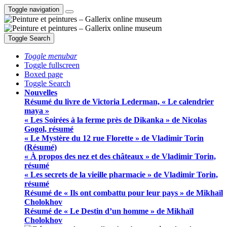
Toggle navigation
Toggle Search
Toggle menubar
Toggle fullscreen
Boxed page
Toggle Search
Nouvelles
Résumé du livre de Victoria Lederman, « Le calendrier
maya »
« Les Soirées à la ferme près de Dikanka » de Nicolas
Gogol, résumé
« Le Mystère du 12 rue Florette » de Vladimir Torin
(Résumé)
« À propos des nez et des châteaux » de Vladimir Torin,
résumé
« Les secrets de la vieille pharmacie » de Vladimir Torin,
résumé
Résumé de « Ils ont combattu pour leur pays » de Mikhaïl
Cholokhov
Résumé de « Le Destin d’un homme » de Mikhaïl
Cholokhov