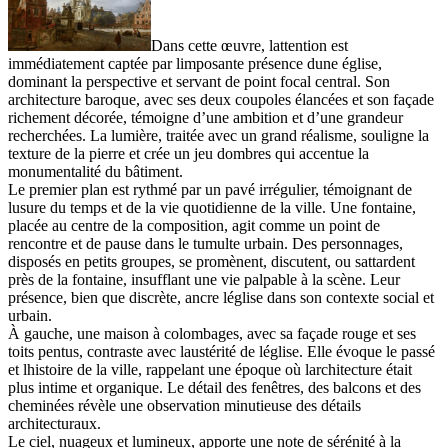
Dans cette œuvre, lattention est
immédiatement captée par limposante présence dune église,
dominant la perspective et servant de point focal central. Son
architecture baroque, avec ses deux coupoles élancées et son façade
richement décorée, témoigne d’une ambition et d’une grandeur
recherchées. La lumière, traitée avec un grand réalisme, souligne la
texture de la pierre et crée un jeu dombres qui accentue la
monumentalité du bâtiment.
Le premier plan est rythmé par un pavé irrégulier, témoignant de
lusure du temps et de la vie quotidienne de la ville. Une fontaine,
placée au centre de la composition, agit comme un point de
rencontre et de pause dans le tumulte urbain. Des personnages,
disposés en petits groupes, se promènent, discutent, ou sattardent
près de la fontaine, insufflant une vie palpable à la scène. Leur
présence, bien que discrète, ancre léglise dans son contexte social et
urbain.
À gauche, une maison à colombages, avec sa façade rouge et ses
toits pentus, contraste avec laustérité de léglise. Elle évoque le passé
et lhistoire de la ville, rappelant une époque où larchitecture était
plus intime et organique. Le détail des fenêtres, des balcons et des
cheminées révèle une observation minutieuse des détails
architecturaux.
Le ciel, nuageux et lumineux, apporte une note de sérénité à la