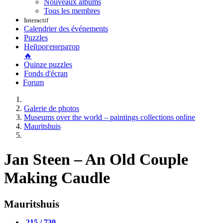
Nouveaux albums
Tous les membres
Interactif
Calendrier des événements
Puzzles
Нейрогенератор
🔥
Quinze puzzles
Fonds d'écran
Forum
Galerie de photos
Museums over the world – paintings collections online
Mauritshuis
Jan Steen – An Old Couple
Making Caudle
Mauritshuis
215 / 730