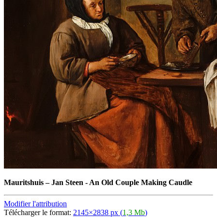
Mauritshuis
–
Jan Steen - An Old Couple Making Caudle
Modifier l'attribution
Télécharger le format:
2145×2838 px (
1,3 Mb
)