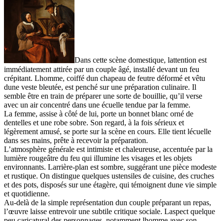
Dans cette scène domestique, lattention est
immédiatement attirée par un couple âgé, installé devant un feu
crépitant. Lhomme, coiffé dun chapeau de feutre déformé et vêtu
dune veste bleutée, est penché sur une préparation culinaire. Il
semble être en train de préparer une sorte de bouillie, qu’il verse
avec un air concentré dans une écuelle tendue par la femme.
La femme, assise à côté de lui, porte un bonnet blanc orné de
dentelles et une robe sobre. Son regard, à la fois sérieux et
légèrement amusé, se porte sur la scène en cours. Elle tient lécuelle
dans ses mains, prête à recevoir la préparation.
L’atmosphère générale est intimiste et chaleureuse, accentuée par la
lumière rougeâtre du feu qui illumine les visages et les objets
environnants. Larrière-plan est sombre, suggérant une pièce modeste
et rustique. On distingue quelques ustensiles de cuisine, des cruches
et des pots, disposés sur une étagère, qui témoignent dune vie simple
et quotidienne.
Au-delà de la simple représentation dun couple préparant un repas,
l’œuvre laisse entrevoir une subtile critique sociale. Laspect quelque
peu caricatural des personnages, notamment lhomme avec son