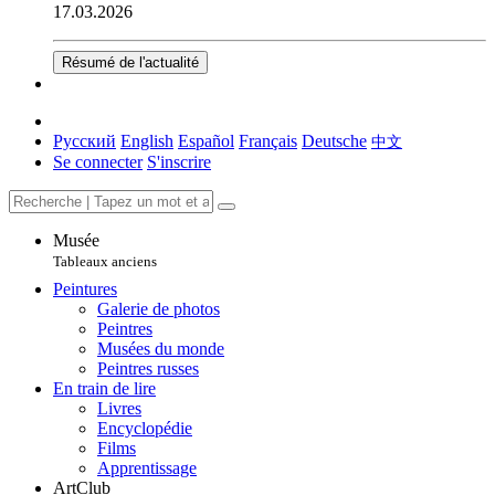
17.03.2026
Résumé de l'actualité
Русский
English
Español
Français
Deutsche
中文
Se connecter
S'inscrire
Musée
Tableaux anciens
Peintures
Galerie de photos
Peintres
Musées du monde
Peintres russes
En train de lire
Livres
Encyclopédie
Films
Apprentissage
ArtClub