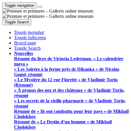
Toggle navigation
Toggle Search
Toggle menubar
Toggle fullscreen
Boxed page
Toggle Search
Nouvelles
Résumé du livre de Victoria Lederman, « Le calendrier
maya »
« Les Soirées à la ferme près de Dikanka » de Nicolas
Gogol, résumé
« Le Mystère du 12 rue Florette » de Vladimir Torin
(Résumé)
« À propos des nez et des châteaux » de Vladimir Torin,
résumé
« Les secrets de la vieille pharmacie » de Vladimir Torin,
résumé
Résumé de « Ils ont combattu pour leur pays » de Mikhaïl
Cholokhov
Résumé de « Le Destin d’un homme » de Mikhaïl
Cholokhov