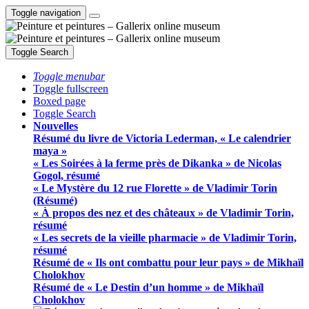
Toggle navigation
Toggle Search
Toggle menubar
Toggle fullscreen
Boxed page
Toggle Search
Nouvelles
Résumé du livre de Victoria Lederman, « Le calendrier
maya »
« Les Soirées à la ferme près de Dikanka » de Nicolas
Gogol, résumé
« Le Mystère du 12 rue Florette » de Vladimir Torin
(Résumé)
« À propos des nez et des châteaux » de Vladimir Torin,
résumé
« Les secrets de la vieille pharmacie » de Vladimir Torin,
résumé
Résumé de « Ils ont combattu pour leur pays » de Mikhaïl
Cholokhov
Résumé de « Le Destin d’un homme » de Mikhaïl
Cholokhov