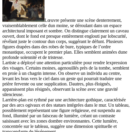
Lœuvre présente une scène denterrement,
vraisemblablement celle dun moine, se déroulant dans un espace
architectural imposant et sombre. On distingue clairement un caveau
ouvert, dont le fond est presque entièrement englouti par lobscurité,
révélant juste le contour dun corps, suggérant le défunt. Plusieurs
figures drapées dans des robes de bure, typiques de l’ordre
monastique, occupent le premier plan. Elles semblent animées dune
profonde solennité et de tristesse.
Lartiste a déployé une attention particulière pour rendre lexpression
des visages. Certains moines, agenouillés près de la tombe, semblent
en proie à un chagrin intense. On observe un individu au centre,
levant les bras vers le ciel dans un geste qui pourrait traduire une
prière fervente ou une supplication. Dautres, plus éloignés,
apparaissent plus résignés, observant la scène avec une gravité
silencieuse.
Larrière-plan est rythmé par une architecture gothique, caractérisée
par des arcs ogivaux et des statues intégrées dans le mur. Un tableau,
possiblement représentant une figure religieuse, est suspendu au
fond, illuminé par un faisceau de lumière, créant un contraste
saisissant avec les zones dombre environnantes. Cette lumière,
concentrée sur le tableau, suggère une dimension spirituelle et
transcendante de lévénement.