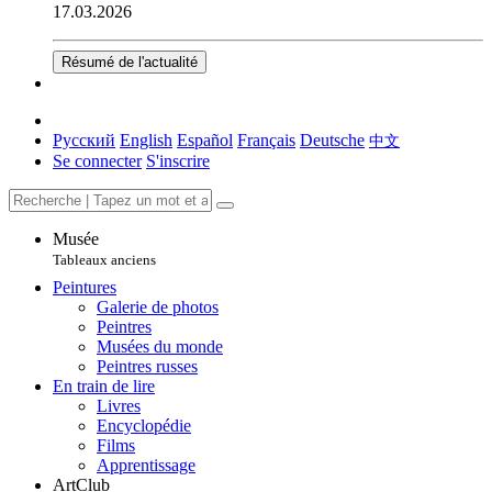
17.03.2026
Résumé de l'actualité
Русский
English
Español
Français
Deutsche
中文
Se connecter
S'inscrire
Musée
Tableaux anciens
Peintures
Galerie de photos
Peintres
Musées du monde
Peintres russes
En train de lire
Livres
Encyclopédie
Films
Apprentissage
ArtClub