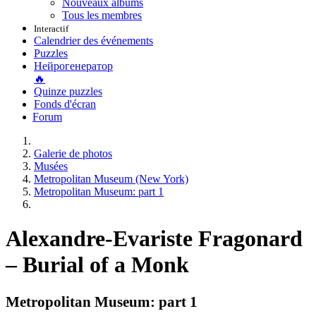
Nouveaux albums
Tous les membres
Interactif
Calendrier des événements
Puzzles
Нейрогенератор
🔥
Quinze puzzles
Fonds d'écran
Forum
Galerie de photos
Musées
Metropolitan Museum (New York)
Metropolitan Museum: part 1
Alexandre-Evariste Fragonard
– Burial of a Monk
Metropolitan Museum: part 1