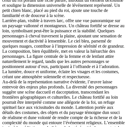
celui du roi portant une riche parure, introduit un élément dexotisme
et souligne la dimension universelle de lévénement représenté. Un
petit chien blanc, placé au pied du roi, ajoute une touche de
familiarité et de douceur à la scène.
Larrière-plan, visible à travers larc, offre une vue panoramique sur
un paysage vallonné et montagneux. Un château fortifié se dresse au
loin, symbolisant peut-être la puissance et la stabilité. Quelques
personnages à cheval traversent la plaine, ajoutant une sensation de
mouvement et dactivité à lensemble. Le ciel bleu, parsemé de
quelques nuages, contribue à l’impression de sérénité et de grandeur.
La composition, bien équilibrée, met en valeur la hiérarchie des
personnages. La figure centrale de la femme et de lenfant attire
naturellement le regard, tandis que les autres personnages se
positionnent autour d’eux, participant à l’offrande et à l’adoration.
La lumière, douce et uniforme, éclaire les visages et les costumes,
créant une atmosphère solennelle et respectueuse.
Au-delà de la représentation narrative évidente, l’œuvre laisse
entrevoir des enjeux plus profonds. La diversité des personnages
suggère une scène daccueil et dacceptation, transcendant les
frontières géographiques et culturelles. Le château fortifié au loin
pourrait être interprété comme une allégorie de la foi, un refuge
spirituel face aux vicissitudes du monde. Lattention portée aux
détails des costumes, des objets et du paysage témoigne dun souci
de réalisme et dune volonté de rendre compte de la richesse et de la
complexité du monde qui entoure l’événement religieux. L’ensemble