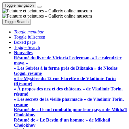
Toggle navigation
Toggle Search
Toggle menubar
Toggle fullscreen
Boxed page
Toggle Search
Nouvelles
Résumé du livre de Victoria Lederman, « Le calendrier
maya »
« Les Soirées à la ferme près de Dikanka » de Nicolas
Gogol, résumé
« Le Mystère du 12 rue Florette » de Vladimir Torin
(Résumé)
« À propos des nez et des châteaux » de Vladimir Torin,
résumé
« Les secrets de la vieille pharmacie » de Vladimir Torin,
résumé
Résumé de « Ils ont combattu pour leur pays » de Mikhaïl
Cholokhov
Résumé de « Le Destin d’un homme » de Mikhaïl
Cholokhov