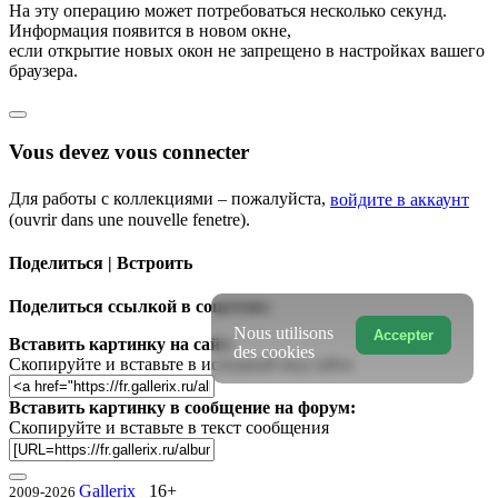
На эту операцию может потребоваться несколько секунд.
Информация появится в новом окне,
если открытие новых окон не запрещено в настройках вашего
браузера.
Vous devez vous connecter
Для работы с коллекциями – пожалуйста,
войдите в аккаунт
(ouvrir dans une nouvelle fenetre).
Поделиться | Встроить
Поделиться ссылкой в соцсетях:
Nous utilisons
Accepter
Вставить картинку на сайт:
des cookies
Скопируйте и вставьте в исходный код сайта
Вставить картинку в сообщение на форум:
Скопируйте и вставьте в текст сообщения
Gallerix
16+
2009-2026