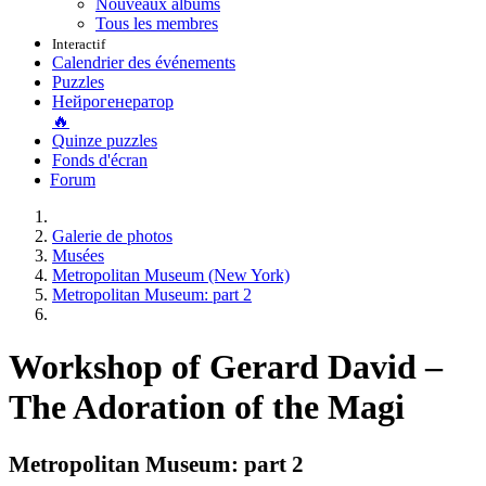
Nouveaux albums
Tous les membres
Interactif
Calendrier des événements
Puzzles
Нейрогенератор
🔥
Quinze puzzles
Fonds d'écran
Forum
Galerie de photos
Musées
Metropolitan Museum (New York)
Metropolitan Museum: part 2
Workshop of Gerard David –
The Adoration of the Magi
Metropolitan Museum: part 2