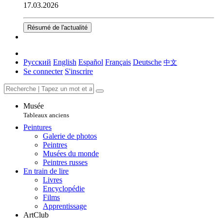
17.03.2026
Résumé de l'actualité
Русский
English
Español
Français
Deutsche
中文
Se connecter
S'inscrire
Musée
Tableaux anciens
Peintures
Galerie de photos
Peintres
Musées du monde
Peintres russes
En train de lire
Livres
Encyclopédie
Films
Apprentissage
ArtClub