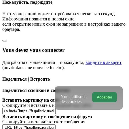
Пожалуйста, подождите
На эту операцию может потребоваться несколько секунд.
Информация появится в новом окне,
если открытие новых окон не запрещено в настройках вашего
браузера.
Vous devez vous connecter
Для работы с коллекциями – пожалуйста,
войдите в аккаунт
(ouvrir dans une nouvelle fenetre).
Поделиться | Встроить
Поделиться ссылкой в соцсетях:
Nous utilisons
Accepter
Вставить картинку на сайт:
des cookies
Скопируйте и вставьте в исходный код сайта
Вставить картинку в сообщение на форум:
Скопируйте и вставьте в текст сообщения