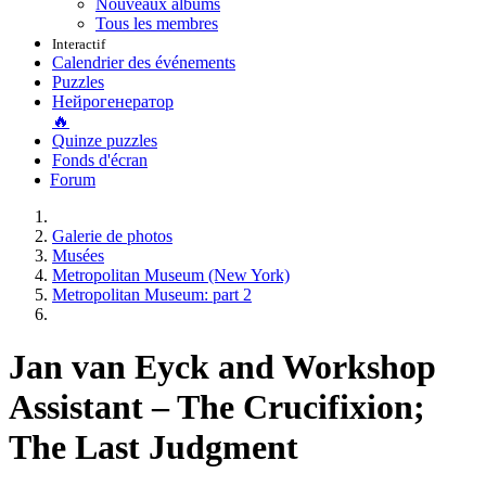
Nouveaux albums
Tous les membres
Interactif
Calendrier des événements
Puzzles
Нейрогенератор
🔥
Quinze puzzles
Fonds d'écran
Forum
Galerie de photos
Musées
Metropolitan Museum (New York)
Metropolitan Museum: part 2
Jan van Eyck and Workshop
Assistant – The Crucifixion;
The Last Judgment