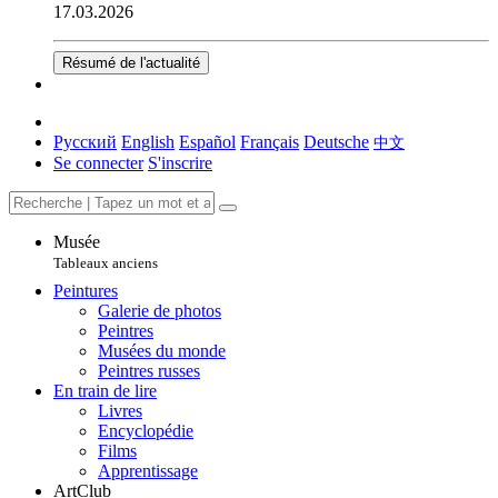
17.03.2026
Résumé de l'actualité
Русский
English
Español
Français
Deutsche
中文
Se connecter
S'inscrire
Musée
Tableaux anciens
Peintures
Galerie de photos
Peintres
Musées du monde
Peintres russes
En train de lire
Livres
Encyclopédie
Films
Apprentissage
ArtClub