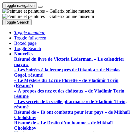
Toggle navigation
Toggle Search
Toggle menubar
Toggle fullscreen
Boxed page
Toggle Search
Nouvelles
Résumé du livre de Victoria Lederman, « Le calendrier
maya »
« Les Soirées à la ferme près de Dikanka » de Nicolas
Gogol, résumé
« Le Mystère du 12 rue Florette » de Vladimir Torin
(Résumé)
« À propos des nez et des châteaux » de Vladimir Torin,
résumé
« Les secrets de la vieille pharmacie » de Vladimir Torin,
résumé
Résumé de « Ils ont combattu pour leur pays » de Mikhaïl
Cholokhov
Résumé de « Le Destin d’un homme » de Mikhaïl
Cholokhov