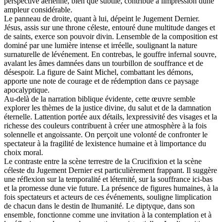
perspective aérienne, bien que subtile, contribue à limpression dune
ampleur considérable.
Le panneau de droite, quant à lui, dépeint le Jugement Dernier.
Jésus, assis sur une throne céleste, entouré dune multitude danges et
de saints, exerce son pouvoir divin. Lensemble de la composition est
dominé par une lumière intense et irréelle, soulignant la nature
surnaturelle de lévénement. En contrebas, le gouffre infernal souvre,
avalant les âmes damnées dans un tourbillon de souffrance et de
désespoir. La figure de Saint Michel, combattant les démons,
apporte une note de courage et de rédemption dans ce paysage
apocalyptique.
Au-delà de la narration biblique évidente, cette œuvre semble
explorer les thèmes de la justice divine, du salut et de la damnation
éternelle. Lattention portée aux détails, lexpressivité des visages et la
richesse des couleurs contribuent à créer une atmosphère à la fois
solennelle et angoissante. On perçoit une volonté de confronter le
spectateur à la fragilité de lexistence humaine et à limportance du
choix moral.
Le contraste entre la scène terrestre de la Crucifixion et la scène
céleste du Jugement Dernier est particulièrement frappant. Il suggère
une réflexion sur la temporalité et léternité, sur la souffrance ici-bas
et la promesse dune vie future. La présence de figures humaines, à la
fois spectateurs et acteurs de ces événements, souligne limplication
de chacun dans le destin de lhumanité. Le diptyque, dans son
ensemble, fonctionne comme une invitation à la contemplation et à