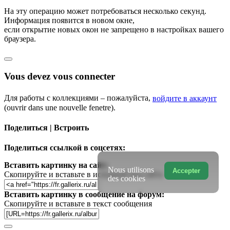
На эту операцию может потребоваться несколько секунд.
Информация появится в новом окне,
если открытие новых окон не запрещено в настройках вашего
браузера.
Vous devez vous connecter
Для работы с коллекциями – пожалуйста,
войдите в аккаунт
(ouvrir dans une nouvelle fenetre).
Поделиться | Встроить
Поделиться ссылкой в соцсетях:
Вставить картинку на сайт:
Nous utilisons
Accepter
Скопируйте и вставьте в исходный код сайта
des cookies
Вставить картинку в сообщение на форум:
Скопируйте и вставьте в текст сообщения