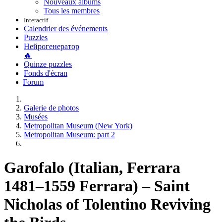
Nouveaux albums
Tous les membres
Interactif
Calendrier des événements
Puzzles
Нейрогенератор
🔥
Quinze puzzles
Fonds d'écran
Forum
Galerie de photos
Musées
Metropolitan Museum (New York)
Metropolitan Museum: part 2
Garofalo (Italian, Ferrara
1481–1559 Ferrara) – Saint
Nicholas of Tolentino Reviving