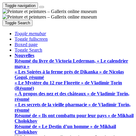
Toggle navigation
Toggle Search
Toggle menubar
Toggle fullscreen
Boxed page
Toggle Search
Nouvelles
Résumé du livre de Victoria Lederman, « Le calendrier
maya »
« Les Soirées à la ferme près de Dikanka » de Nicolas
Gogol, résumé
« Le Mystère du 12 rue Florette » de Vladimir Torin
(Résumé)
« À propos des nez et des châteaux » de Vladimir Torin,
résumé
« Les secrets de la vieille pharmacie » de Vladimir Torin,
résumé
Résumé de « Ils ont combattu pour leur pays » de Mikhaïl
Cholokhov
Résumé de « Le Destin d’un homme » de Mikhaïl
Cholokhov