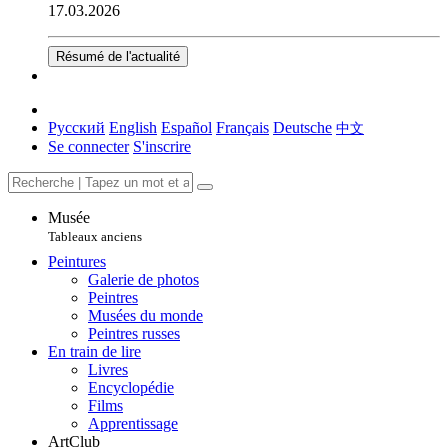
17.03.2026
Résumé de l'actualité
Русский
English
Español
Français
Deutsche
中文
Se connecter
S'inscrire
Musée
Tableaux anciens
Peintures
Galerie de photos
Peintres
Musées du monde
Peintres russes
En train de lire
Livres
Encyclopédie
Films
Apprentissage
ArtClub