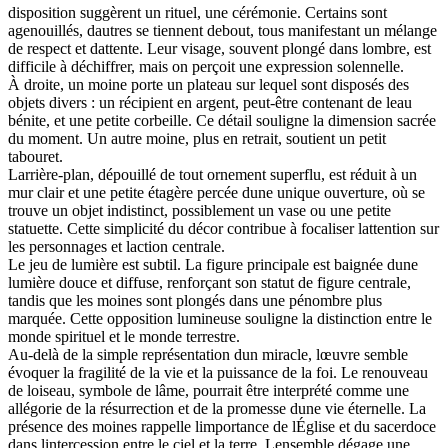
disposition suggèrent un rituel, une cérémonie. Certains sont
agenouillés, dautres se tiennent debout, tous manifestant un mélange
de respect et dattente. Leur visage, souvent plongé dans lombre, est
difficile à déchiffrer, mais on perçoit une expression solennelle.
À droite, un moine porte un plateau sur lequel sont disposés des
objets divers : un récipient en argent, peut-être contenant de leau
bénite, et une petite corbeille. Ce détail souligne la dimension sacrée
du moment. Un autre moine, plus en retrait, soutient un petit
tabouret.
Larrière-plan, dépouillé de tout ornement superflu, est réduit à un
mur clair et une petite étagère percée dune unique ouverture, où se
trouve un objet indistinct, possiblement un vase ou une petite
statuette. Cette simplicité du décor contribue à focaliser lattention sur
les personnages et laction centrale.
Le jeu de lumière est subtil. La figure principale est baignée dune
lumière douce et diffuse, renforçant son statut de figure centrale,
tandis que les moines sont plongés dans une pénombre plus
marquée. Cette opposition lumineuse souligne la distinction entre le
monde spirituel et le monde terrestre.
Au-delà de la simple représentation dun miracle, lœuvre semble
évoquer la fragilité de la vie et la puissance de la foi. Le renouveau
de loiseau, symbole de lâme, pourrait être interprété comme une
allégorie de la résurrection et de la promesse dune vie éternelle. La
présence des moines rappelle limportance de lÉglise et du sacerdoce
dans lintercession entre le ciel et la terre. Lensemble dégage une