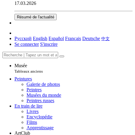
17.03.2026
Résumé de l'actualité
Русский
English
Español
Français
Deutsche
中文
Se connecter
S'inscrire
Musée
Tableaux anciens
Peintures
Galerie de photos
Peintres
Musées du monde
Peintres russes
En train de lire
Livres
Encyclopédie
Films
Apprentissage
ArtClub