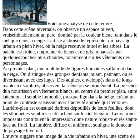
Voici une analyse de cette œuvre :
Dans cette scène hivernale, on observe un espace ouvert,
vraisemblablement un parc, dominé par la couleur bleue, tant dans le
ciel que dans la neige. Lartiste a choisi de représenter un paysage
urbain en plein hiver, où la neige recouvre le sol et les arbres. La
palette est froide, empreinte de bleus et de gris, rehaussés par
quelques touches plus chaudes, notamment sur les vêtements des
personnages.
Au premier plan, une multitude de figures humaines saffairent dans
la neige. On distingue des groupes denfants jouant, patinant, ou se
divertissant avec des luges. Des adultes, enveloppés dans de longs
manteaux sombres, observent la scène ou se promènent. La présence
dun nourrisson en vêtements blancs, au centre du premier plan, attire
lattention. Il semble immobile, presque figé dans la neige, créant un
point de contraste saisissant avec l’activité animée qui l’entoure.
Larrière-plan est constitué darbres dépouillés de leurs feuilles, dont
les silhouettes sombres se détachent sur le ciel bleuâtre. Leurs troncs
imposants contribuent à limpression dune nature robuste et résistante
face au froid. La lumière, diffuse et uniforme, souligne la douceur
du paysage hivernal.
Lœuvre suggère une image de la vie urbaine en hiver, une scène de