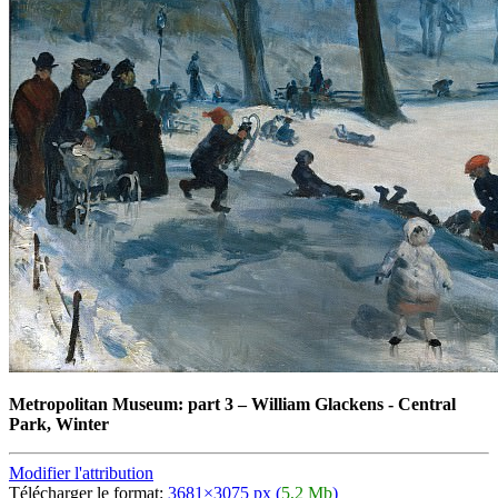
Metropolitan Museum: part 3
–
William Glackens - Central
Park, Winter
Modifier l'attribution
Télécharger le format:
3681×3075 px (
5,2 Mb
)