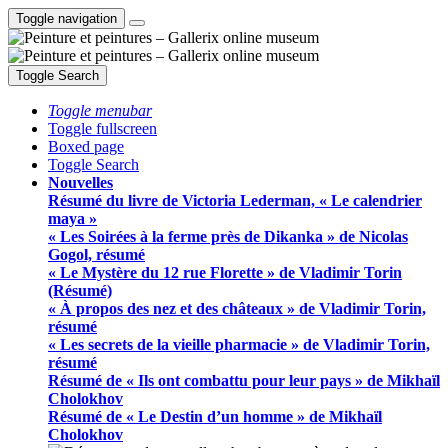
Toggle navigation
Toggle Search
Toggle menubar
Toggle fullscreen
Boxed page
Toggle Search
Nouvelles
Résumé du livre de Victoria Lederman, « Le calendrier
maya »
« Les Soirées à la ferme près de Dikanka » de Nicolas
Gogol, résumé
« Le Mystère du 12 rue Florette » de Vladimir Torin
(Résumé)
« À propos des nez et des châteaux » de Vladimir Torin,
résumé
« Les secrets de la vieille pharmacie » de Vladimir Torin,
résumé
Résumé de « Ils ont combattu pour leur pays » de Mikhaïl
Cholokhov
Résumé de « Le Destin d’un homme » de Mikhaïl
Cholokhov