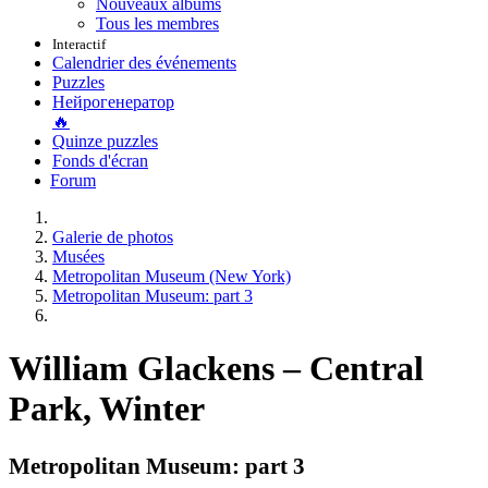
Nouveaux albums
Tous les membres
Interactif
Calendrier des événements
Puzzles
Нейрогенератор
🔥
Quinze puzzles
Fonds d'écran
Forum
Galerie de photos
Musées
Metropolitan Museum (New York)
Metropolitan Museum: part 3
William Glackens – Central
Park, Winter
Metropolitan Museum: part 3