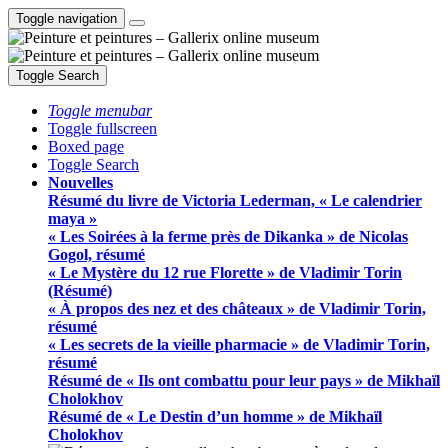
Toggle navigation
Toggle Search
Toggle menubar
Toggle fullscreen
Boxed page
Toggle Search
Nouvelles
Résumé du livre de Victoria Lederman, « Le calendrier
maya »
« Les Soirées à la ferme près de Dikanka » de Nicolas
Gogol, résumé
« Le Mystère du 12 rue Florette » de Vladimir Torin
(Résumé)
« À propos des nez et des châteaux » de Vladimir Torin,
résumé
« Les secrets de la vieille pharmacie » de Vladimir Torin,
résumé
Résumé de « Ils ont combattu pour leur pays » de Mikhaïl
Cholokhov
Résumé de « Le Destin d’un homme » de Mikhaïl
Cholokhov