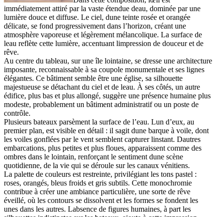
immédiatement attiré par la vaste étendue deau, dominée par une
lumière douce et diffuse. Le ciel, dune teinte rosée et orangée
délicate, se fond progressivement dans l’horizon, créant une
atmosphère vaporeuse et légèrement mélancolique. La surface de
leau reflète cette lumière, accentuant limpression de douceur et de
rêve.
Au centre du tableau, sur une île lointaine, se dresse une architecture
imposante, reconnaissable à sa coupole monumentale et ses lignes
élégantes. Ce bâtiment semble être une église, sa silhouette
majestueuse se détachant du ciel et de leau. À ses côtés, un autre
édifice, plus bas et plus allongé, suggère une présence humaine plus
modeste, probablement un bâtiment administratif ou un poste de
contrôle.
Plusieurs bateaux parsèment la surface de l’eau. Lun d’eux, au
premier plan, est visible en détail : il sagit dune barque à voile, dont
les voiles gonflées par le vent semblent capturer linstant. Dautres
embarcations, plus petites et plus floues, apparaissent comme des
ombres dans le lointain, renforçant le sentiment dune scène
quotidienne, de la vie qui se déroule sur les canaux vénitiens.
La palette de couleurs est restreinte, privilégiant les tons pastel :
roses, orangés, bleus froids et gris subtils. Cette monochromie
contribue à créer une ambiance particulière, une sorte de rêve
éveillé, où les contours se dissolvent et les formes se fondent les
unes dans les autres. Labsence de figures humaines, à part les