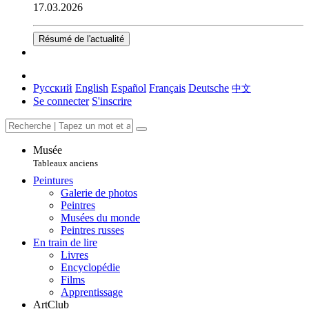
17.03.2026
Résumé de l'actualité
Русский
English
Español
Français
Deutsche
中文
Se connecter
S'inscrire
Musée
Tableaux anciens
Peintures
Galerie de photos
Peintres
Musées du monde
Peintres russes
En train de lire
Livres
Encyclopédie
Films
Apprentissage
ArtClub