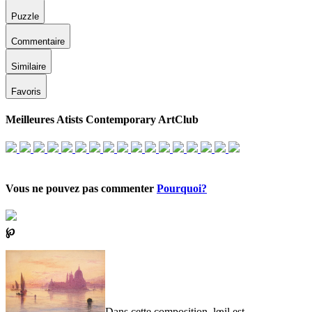
Puzzle
Commentaire
Similaire
Favoris
Meilleures Atists Contemporary ArtClub
Vous ne pouvez pas commenter
Pourquoi?
℘
Dans cette composition, lœil est