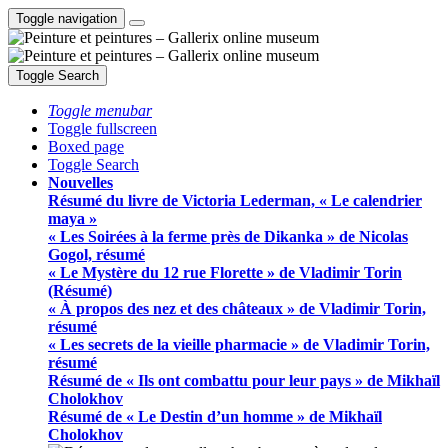
Toggle navigation
Toggle Search
Toggle menubar
Toggle fullscreen
Boxed page
Toggle Search
Nouvelles
Résumé du livre de Victoria Lederman, « Le calendrier
maya »
« Les Soirées à la ferme près de Dikanka » de Nicolas
Gogol, résumé
« Le Mystère du 12 rue Florette » de Vladimir Torin
(Résumé)
« À propos des nez et des châteaux » de Vladimir Torin,
résumé
« Les secrets de la vieille pharmacie » de Vladimir Torin,
résumé
Résumé de « Ils ont combattu pour leur pays » de Mikhaïl
Cholokhov
Résumé de « Le Destin d’un homme » de Mikhaïl
Cholokhov