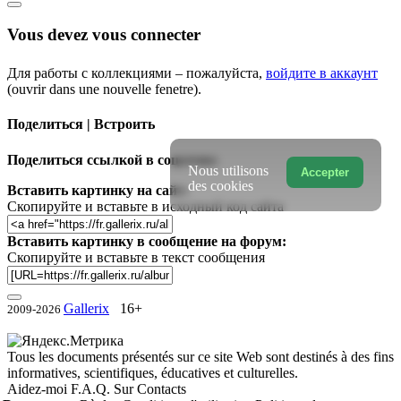
Vous devez vous connecter
Для работы с коллекциями – пожалуйста,
войдите в аккаунт
(ouvrir dans une nouvelle fenetre).
Поделиться | Встроить
Поделиться ссылкой в соцсетях:
Nous utilisons
Accepter
des cookies
Вставить картинку на сайт:
Скопируйте и вставьте в исходный код сайта
Вставить картинку в сообщение на форум:
Скопируйте и вставьте в текст сообщения
Gallerix
16+
2009-2026
Tous les documents présentés sur ce site Web sont destinés à des fins
informatives, scientifiques, éducatives et culturelles.
Aidez-moi
F.A.Q.
Sur
Contacts