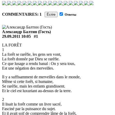
COMMENTAIRES: 1
Écrire
Ответы
Александр Балтин (Гость)
29.09.2011 10:05
#1
LA FORÊT
1
La forêt se raréfie, les gens sen vont,
La forêt donnée par Dieu se raréfie.
Ce que lusage a rendu banal : On y sera tous,
Est une négation des merveilles.
Il y a suffisamment de merveilles dans le monde,
Même si cette forêt, si humaine,
Se raréfie, mais les enfants grandissent.
Et le ciel est luxuriant au-dessus de la terre.
2
Il lisait la forêt comme un livre sacré,
Fasciné par la puissance du sujet.
Et il avait soif de comprendre lâme de la forêt,