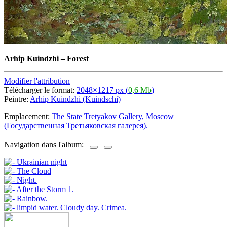
Arhip Kuindzhi
–
Forest
Modifier l'attribution
Télécharger le format:
2048×1217 px (
0,6 Mb
)
Peintre:
Arhip Kuindzhi (Kuindschi)
Emplacement:
The State Tretyakov Gallery, Moscow
(Государственная Третьяковская галерея).
Navigation dans l'album: