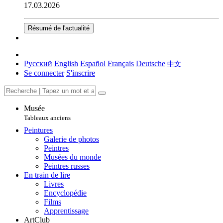
17.03.2026
Résumé de l'actualité
Русский
English
Español
Français
Deutsche
中文
Se connecter
S'inscrire
Musée
Tableaux anciens
Peintures
Galerie de photos
Peintres
Musées du monde
Peintres russes
En train de lire
Livres
Encyclopédie
Films
Apprentissage
ArtClub