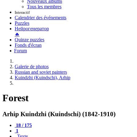
Nouveaux albums
Tous les membres
Interactif
Calendrier des événements
Puzzles
Нейрогенератор
🔥
Quinze puzzles
Fonds d'écran
Forum
Galerie de photos
Russian and soviet painters
Kuindzhi (Kuindschi), Arhip
Forest
Arhip Kuindzhi (Kuindschi) (1842-1910)
18 / 175
1
Texte