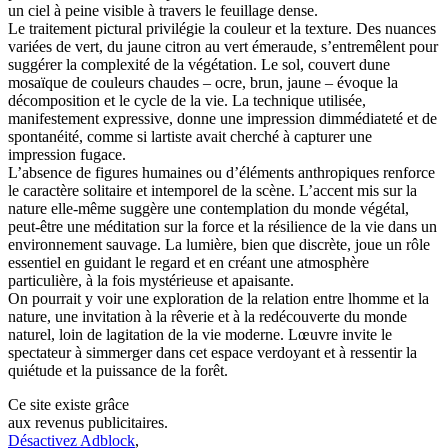
un ciel à peine visible à travers le feuillage dense.
Le traitement pictural privilégie la couleur et la texture. Des nuances
variées de vert, du jaune citron au vert émeraude, s’entremêlent pour
suggérer la complexité de la végétation. Le sol, couvert dune
mosaïque de couleurs chaudes – ocre, brun, jaune – évoque la
décomposition et le cycle de la vie. La technique utilisée,
manifestement expressive, donne une impression dimmédiateté et de
spontanéité, comme si lartiste avait cherché à capturer une
impression fugace.
L’absence de figures humaines ou d’éléments anthropiques renforce
le caractère solitaire et intemporel de la scène. L’accent mis sur la
nature elle-même suggère une contemplation du monde végétal,
peut-être une méditation sur la force et la résilience de la vie dans un
environnement sauvage. La lumière, bien que discrète, joue un rôle
essentiel en guidant le regard et en créant une atmosphère
particulière, à la fois mystérieuse et apaisante.
On pourrait y voir une exploration de la relation entre lhomme et la
nature, une invitation à la rêverie et à la redécouverte du monde
naturel, loin de lagitation de la vie moderne. Lœuvre invite le
spectateur à simmerger dans cet espace verdoyant et à ressentir la
quiétude et la puissance de la forêt.
Ce site existe grâce
aux revenus publicitaires.
Désactivez Adblock
,