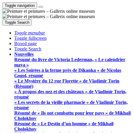
Toggle navigation
Toggle Search
Toggle menubar
Toggle fullscreen
Boxed page
Toggle Search
Nouvelles
Résumé du livre de Victoria Lederman, « Le calendrier
maya »
« Les Soirées à la ferme près de Dikanka » de Nicolas
Gogol, résumé
« Le Mystère du 12 rue Florette » de Vladimir Torin
(Résumé)
« À propos des nez et des châteaux » de Vladimir Torin,
résumé
« Les secrets de la vieille pharmacie » de Vladimir Torin,
résumé
Résumé de « Ils ont combattu pour leur pays » de Mikhaïl
Cholokhov
Résumé de « Le Destin d’un homme » de Mikhaïl
Cholokhov