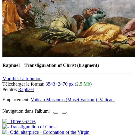
Raphael
–
Transfiguration of Christ (fragment)
Modifier l'attribution
Télécharger le format:
3543×2470 px (
2,5 Mb
)
Peintre:
Raphael
Emplacement:
Vatican Museums (Musei Vaticani), Vatican.
Navigation dans l'album: