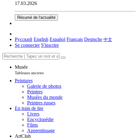
17.03.2026
Résumé de l'actualité
Русский
English
Español
Français
Deutsche
中文
Se connecter
S'inscrire
Musée
Tableaux anciens
Peintures
Galerie de photos
Peintres
Musées du monde
Peintres russes
En train de lire
Livres
Encyclopédie
Films
Apprentissage
ArtClub