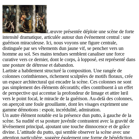
Lœuvre présentée déploie une scène de forte
intensité dramatique, articulée autour dun événement central : une
guérison miraculeuse. Ici, nous voyons une figure centrale,
distinguée par ses vêtements dun jaune vif, se pencher vers un
homme au sol. Ses mains tendues semblent canaliser une force
curative vers ce dernier, dont le corps, à lopposé, est représenté dans
une posture de détresse et dabandon.
Lartiste a habilement structuré la composition. Une rangée de
colonnes corinthiennes, richement sculptées de motifs floraux, crée
un espace architectural qui encadre la scène. Ces colonnes ne sont
pas simplement des éléments décoratifs; elles contribuent à un effet
de perspective qui accentue la profondeur de limage et attire lœil
vers le point focal, le miracle de la guérison. Au-delà des colonnes,
on aperçoit une foule grouillante, dont les visages expriment une
gamme démotions : espoir, incrédulité, admiration.
Un autre élément notable est la présence dun putto, à gauche de la
scène. Sa nudité et sa posture juvénile contrastent avec la gravité de
lévénement principal, ajoutant une touche dinnocence et de grâce
divine. L’attitude du putto, qui semble observer la scène avec une
attention particulière, suggère également une forme de bénédiction.