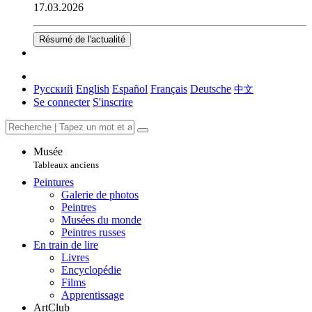
17.03.2026
Résumé de l'actualité
Русский
English
Español
Français
Deutsche
中文
Se connecter
S'inscrire
Musée
Tableaux anciens
Peintures
Galerie de photos
Peintres
Musées du monde
Peintres russes
En train de lire
Livres
Encyclopédie
Films
Apprentissage
ArtClub