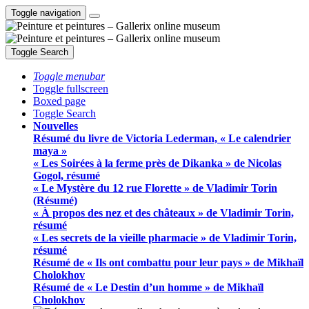
Toggle navigation
Toggle Search
Toggle menubar
Toggle fullscreen
Boxed page
Toggle Search
Nouvelles
Résumé du livre de Victoria Lederman, « Le calendrier
maya »
« Les Soirées à la ferme près de Dikanka » de Nicolas
Gogol, résumé
« Le Mystère du 12 rue Florette » de Vladimir Torin
(Résumé)
« À propos des nez et des châteaux » de Vladimir Torin,
résumé
« Les secrets de la vieille pharmacie » de Vladimir Torin,
résumé
Résumé de « Ils ont combattu pour leur pays » de Mikhaïl
Cholokhov
Résumé de « Le Destin d’un homme » de Mikhaïl
Cholokhov