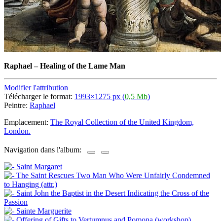
Raphael
–
Healing of the Lame Man
Modifier l'attribution
Télécharger le format:
1993×1275 px (
0,5 Mb
)
Peintre:
Raphael
Emplacement:
The Royal Collection of the United Kingdom,
London.
Navigation dans l'album: