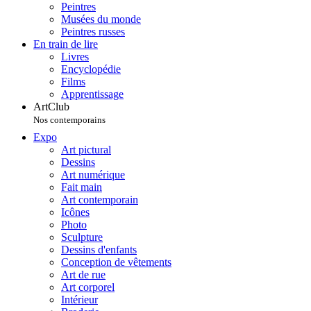
Peintres
Musées du monde
Peintres russes
En train de lire
Livres
Encyclopédie
Films
Apprentissage
ArtClub
Nos contemporains
Expo
Art pictural
Dessins
Art numérique
Fait main
Art contemporain
Icônes
Photo
Sculpture
Dessins d'enfants
Conception de vêtements
Art de rue
Art corporel
Intérieur