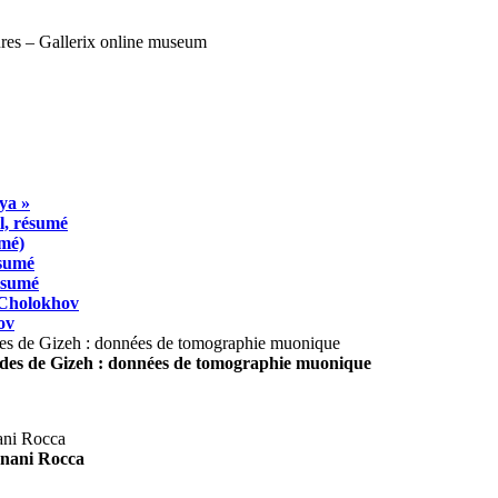
ya »
l, résumé
umé)
ésumé
résumé
 Cholokhov
ov
ides de Gizeh : données de tomographie muonique
agnani Rocca