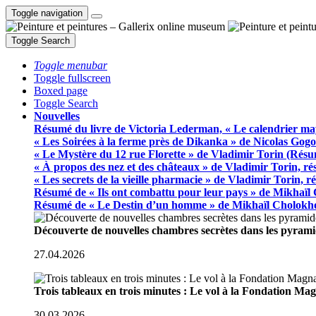
Toggle navigation
Toggle Search
Toggle menubar
Toggle fullscreen
Boxed page
Toggle Search
Nouvelles
Résumé du livre de Victoria Lederman, « Le calendrier ma
« Les Soirées à la ferme près de Dikanka » de Nicolas Gogo
« Le Mystère du 12 rue Florette » de Vladimir Torin (Rés
« À propos des nez et des châteaux » de Vladimir Torin, r
« Les secrets de la vieille pharmacie » de Vladimir Torin, 
Résumé de « Ils ont combattu pour leur pays » de Mikhaïl
Résumé de « Le Destin d’un homme » de Mikhaïl Cholokh
Découverte de nouvelles chambres secrètes dans les pyram
27.04.2026
Trois tableaux en trois minutes : Le vol à la Fondation M
30.03.2026