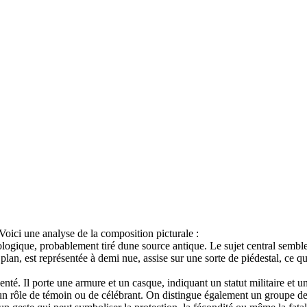
Voici une analyse de la composition picturale :
gique, probablement tiré dune source antique. Le sujet central semble ê
an, est représentée à demi nue, assise sur une sorte de piédestal, ce q
nté. Il porte une armure et un casque, indiquant un statut militaire et u
ôle de témoin ou de célébrant. On distingue également un groupe de putt