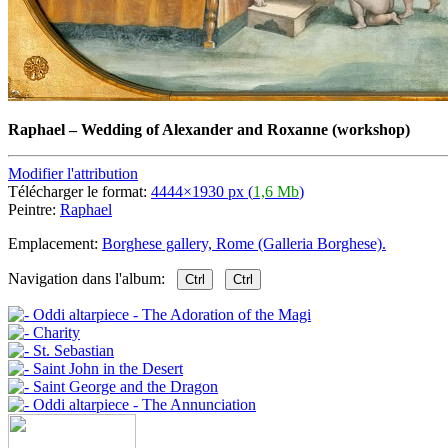
Raphael
–
Wedding of Alexander and Roxanne (workshop)
Modifier l'attribution
Télécharger le format:
4444×1930 px (
1,6 Mb
)
Peintre:
Raphael
Emplacement:
Borghese gallery, Rome (Galleria Borghese).
Navigation dans l'album:
Ctrl
Ctrl