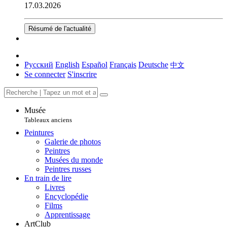
17.03.2026
Résumé de l'actualité
Русский
English
Español
Français
Deutsche
中文
Se connecter
S'inscrire
Musée
Tableaux anciens
Peintures
Galerie de photos
Peintres
Musées du monde
Peintres russes
En train de lire
Livres
Encyclopédie
Films
Apprentissage
ArtClub