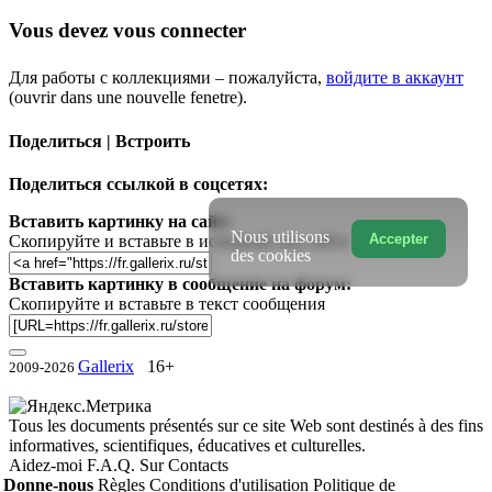
Vous devez vous connecter
Для работы с коллекциями – пожалуйста,
войдите в аккаунт
(ouvrir dans une nouvelle fenetre).
Поделиться | Встроить
Поделиться ссылкой в соцсетях:
Вставить картинку на сайт:
Nous utilisons
Accepter
Скопируйте и вставьте в исходный код сайта
des cookies
Вставить картинку в сообщение на форум:
Скопируйте и вставьте в текст сообщения
Gallerix
16+
2009-2026
Tous les documents présentés sur ce site Web sont destinés à des fins
informatives, scientifiques, éducatives et culturelles.
Aidez-moi
F.A.Q.
Sur
Contacts
Donne-nous
Règles
Conditions d'utilisation
Politique de