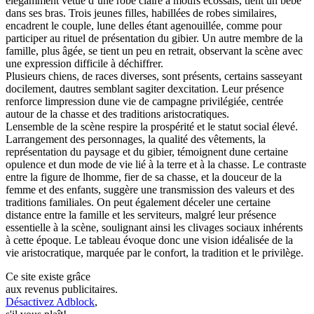
élégamment vêtue d’une robe claire à motifs écossais, tient un bébé
dans ses bras. Trois jeunes filles, habillées de robes similaires,
encadrent le couple, lune delles étant agenouillée, comme pour
participer au rituel de présentation du gibier. Un autre membre de la
famille, plus âgée, se tient un peu en retrait, observant la scène avec
une expression difficile à déchiffrer.
Plusieurs chiens, de races diverses, sont présents, certains sasseyant
docilement, dautres semblant sagiter dexcitation. Leur présence
renforce limpression dune vie de campagne privilégiée, centrée
autour de la chasse et des traditions aristocratiques.
Lensemble de la scène respire la prospérité et le statut social élevé.
Larrangement des personnages, la qualité des vêtements, la
représentation du paysage et du gibier, témoignent dune certaine
opulence et dun mode de vie lié à la terre et à la chasse. Le contraste
entre la figure de lhomme, fier de sa chasse, et la douceur de la
femme et des enfants, suggère une transmission des valeurs et des
traditions familiales. On peut également déceler une certaine
distance entre la famille et les serviteurs, malgré leur présence
essentielle à la scène, soulignant ainsi les clivages sociaux inhérents
à cette époque. Le tableau évoque donc une vision idéalisée de la
vie aristocratique, marquée par le confort, la tradition et le privilège.
Ce site existe grâce
aux revenus publicitaires.
Désactivez Adblock
,