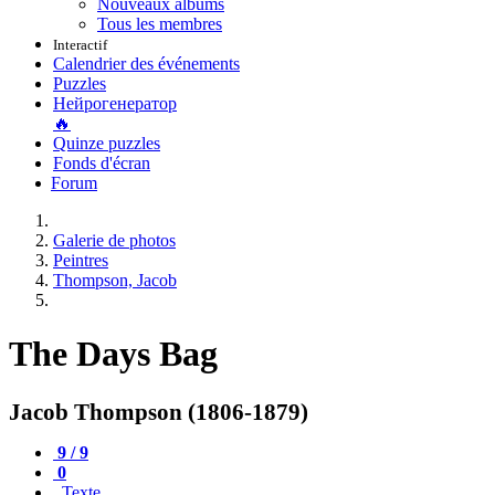
Nouveaux albums
Tous les membres
Interactif
Calendrier des événements
Puzzles
Нейрогенератор
🔥
Quinze puzzles
Fonds d'écran
Forum
Galerie de photos
Peintres
Thompson, Jacob
The Days Bag
Jacob Thompson (1806-1879)
9 / 9
0
Texte