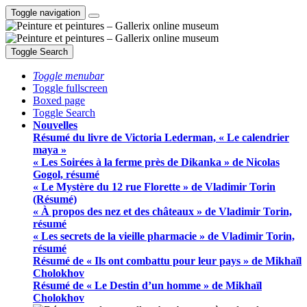
Toggle navigation
Toggle Search
Toggle menubar
Toggle fullscreen
Boxed page
Toggle Search
Nouvelles
Résumé du livre de Victoria Lederman, « Le calendrier
maya »
« Les Soirées à la ferme près de Dikanka » de Nicolas
Gogol, résumé
« Le Mystère du 12 rue Florette » de Vladimir Torin
(Résumé)
« À propos des nez et des châteaux » de Vladimir Torin,
résumé
« Les secrets de la vieille pharmacie » de Vladimir Torin,
résumé
Résumé de « Ils ont combattu pour leur pays » de Mikhaïl
Cholokhov
Résumé de « Le Destin d’un homme » de Mikhaïl
Cholokhov