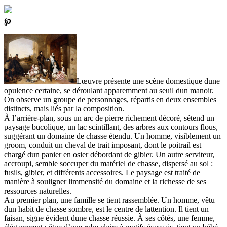
℘
Lœuvre présente une scène domestique dune
opulence certaine, se déroulant apparemment au seuil dun manoir.
On observe un groupe de personnages, répartis en deux ensembles
distincts, mais liés par la composition.
À l’arrière-plan, sous un arc de pierre richement décoré, sétend un
paysage bucolique, un lac scintillant, des arbres aux contours flous,
suggérant un domaine de chasse étendu. Un homme, visiblement un
groom, conduit un cheval de trait imposant, dont le poitrail est
chargé dun panier en osier débordant de gibier. Un autre serviteur,
accroupi, semble soccuper du matériel de chasse, dispersé au sol :
fusils, gibier, et différents accessoires. Le paysage est traité de
manière à souligner limmensité du domaine et la richesse de ses
ressources naturelles.
Au premier plan, une famille se tient rassemblée. Un homme, vêtu
dun habit de chasse sombre, est le centre de lattention. Il tient un
faisan, signe évident dune chasse réussie. À ses côtés, une femme,