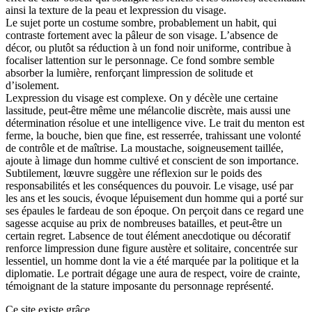
ainsi la texture de la peau et lexpression du visage.
Le sujet porte un costume sombre, probablement un habit, qui
contraste fortement avec la pâleur de son visage. L’absence de
décor, ou plutôt sa réduction à un fond noir uniforme, contribue à
focaliser lattention sur le personnage. Ce fond sombre semble
absorber la lumière, renforçant limpression de solitude et
d’isolement.
Lexpression du visage est complexe. On y décèle une certaine
lassitude, peut-être même une mélancolie discrète, mais aussi une
détermination résolue et une intelligence vive. Le trait du menton est
ferme, la bouche, bien que fine, est resserrée, trahissant une volonté
de contrôle et de maîtrise. La moustache, soigneusement taillée,
ajoute à limage dun homme cultivé et conscient de son importance.
Subtilement, lœuvre suggère une réflexion sur le poids des
responsabilités et les conséquences du pouvoir. Le visage, usé par
les ans et les soucis, évoque lépuisement dun homme qui a porté sur
ses épaules le fardeau de son époque. On perçoit dans ce regard une
sagesse acquise au prix de nombreuses batailles, et peut-être un
certain regret. Labsence de tout élément anecdotique ou décoratif
renforce limpression dune figure austère et solitaire, concentrée sur
lessentiel, un homme dont la vie a été marquée par la politique et la
diplomatie. Le portrait dégage une aura de respect, voire de crainte,
témoignant de la stature imposante du personnage représenté.
Ce site existe grâce