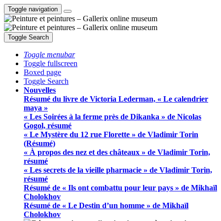
Toggle navigation
Toggle Search
Toggle menubar
Toggle fullscreen
Boxed page
Toggle Search
Nouvelles
Résumé du livre de Victoria Lederman, « Le calendrier
maya »
« Les Soirées à la ferme près de Dikanka » de Nicolas
Gogol, résumé
« Le Mystère du 12 rue Florette » de Vladimir Torin
(Résumé)
« À propos des nez et des châteaux » de Vladimir Torin,
résumé
« Les secrets de la vieille pharmacie » de Vladimir Torin,
résumé
Résumé de « Ils ont combattu pour leur pays » de Mikhaïl
Cholokhov
Résumé de « Le Destin d’un homme » de Mikhaïl
Cholokhov