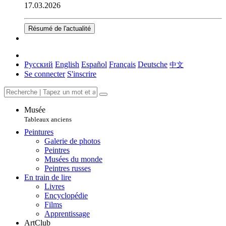
17.03.2026
Résumé de l'actualité
Русский
English
Español
Français
Deutsche
中文
Se connecter
S'inscrire
Musée
Tableaux anciens
Peintures
Galerie de photos
Peintres
Musées du monde
Peintres russes
En train de lire
Livres
Encyclopédie
Films
Apprentissage
ArtClub