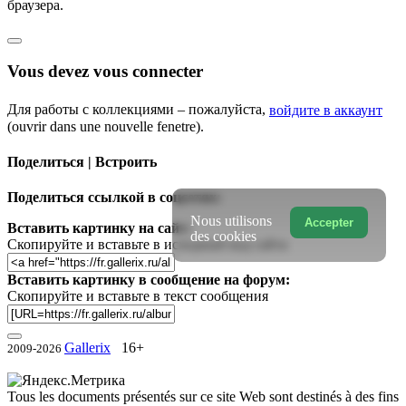
браузера.
Vous devez vous connecter
Для работы с коллекциями – пожалуйста,
войдите в аккаунт
(ouvrir dans une nouvelle fenetre).
Поделиться | Встроить
Поделиться ссылкой в соцсетях:
Nous utilisons
Accepter
Вставить картинку на сайт:
des cookies
Скопируйте и вставьте в исходный код сайта
Вставить картинку в сообщение на форум:
Скопируйте и вставьте в текст сообщения
Gallerix
16+
2009-2026
Tous les documents présentés sur ce site Web sont destinés à des fins