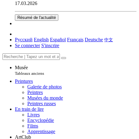
17.03.2026
Résumé de l'actualité
Русский
English
Español
Français
Deutsche
中文
Se connecter
S'inscrire
Musée
Tableaux anciens
Peintures
Galerie de photos
Peintres
Musées du monde
Peintres russes
En train de lire
Livres
Encyclopédie
Films
Apprentissage
ArtClub