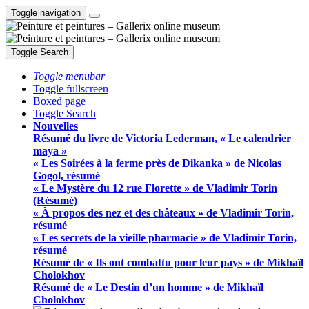
Toggle navigation
Toggle Search
Toggle menubar
Toggle fullscreen
Boxed page
Toggle Search
Nouvelles
Résumé du livre de Victoria Lederman, « Le calendrier
maya »
« Les Soirées à la ferme près de Dikanka » de Nicolas
Gogol, résumé
« Le Mystère du 12 rue Florette » de Vladimir Torin
(Résumé)
« À propos des nez et des châteaux » de Vladimir Torin,
résumé
« Les secrets de la vieille pharmacie » de Vladimir Torin,
résumé
Résumé de « Ils ont combattu pour leur pays » de Mikhaïl
Cholokhov
Résumé de « Le Destin d’un homme » de Mikhaïl
Cholokhov