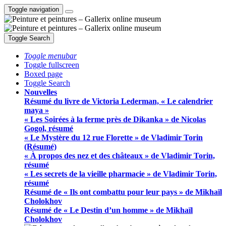
Toggle navigation
Toggle Search
Toggle menubar
Toggle fullscreen
Boxed page
Toggle Search
Nouvelles
Résumé du livre de Victoria Lederman, « Le calendrier
maya »
« Les Soirées à la ferme près de Dikanka » de Nicolas
Gogol, résumé
« Le Mystère du 12 rue Florette » de Vladimir Torin
(Résumé)
« À propos des nez et des châteaux » de Vladimir Torin,
résumé
« Les secrets de la vieille pharmacie » de Vladimir Torin,
résumé
Résumé de « Ils ont combattu pour leur pays » de Mikhaïl
Cholokhov
Résumé de « Le Destin d’un homme » de Mikhaïl
Cholokhov