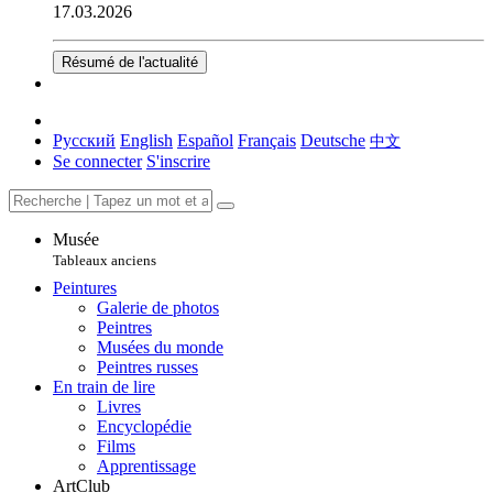
17.03.2026
Résumé de l'actualité
Русский
English
Español
Français
Deutsche
中文
Se connecter
S'inscrire
Musée
Tableaux anciens
Peintures
Galerie de photos
Peintres
Musées du monde
Peintres russes
En train de lire
Livres
Encyclopédie
Films
Apprentissage
ArtClub