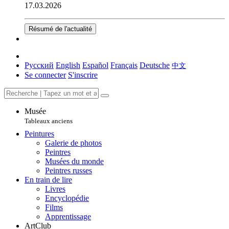
17.03.2026
Résumé de l'actualité
Русский
English
Español
Français
Deutsche
中文
Se connecter
S'inscrire
Musée
Tableaux anciens
Peintures
Galerie de photos
Peintres
Musées du monde
Peintres russes
En train de lire
Livres
Encyclopédie
Films
Apprentissage
ArtClub