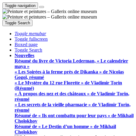
Toggle navigation
Toggle Search
Toggle menubar
Toggle fullscreen
Boxed page
Toggle Search
Nouvelles
Résumé du livre de Victoria Lederman, « Le calendrier
maya »
« Les Soirées à la ferme près de Dikanka » de Nicolas
Gogol, résumé
« Le Mystère du 12 rue Florette » de Vladimir Torin
(Résumé)
« À propos des nez et des châteaux » de Vladimir Torin,
résumé
« Les secrets de la vieille pharmacie » de Vladimir Torin,
résumé
Résumé de « Ils ont combattu pour leur pays » de Mikhaïl
Cholokhov
Résumé de « Le Destin d’un homme » de Mikhaïl
Cholokhov