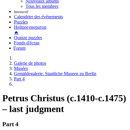
Nouveaux albums
Tous les membres
Interactif
Calendrier des événements
Puzzles
Нейрогенератор
🔥
Quinze puzzles
Fonds d'écran
Forum
Galerie de photos
Musées
Gemäldegalerie. Staatliche Museen zu Berlin
Part 4
Petrus Christus (c.1410-c.1475)
– last judgment
Part 4