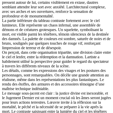
pressent autour de lui, certains visiblement en extase, dautres
semblant attendre leur sort avec anxiété. Larchitectural complexe,
avec ses arches et ses ouvertures, renforce la sensation de
profondeur et de monumentalité.
La partie inférieure du tableau contraste fortement avec le ciel
lumineux. Elle représente un chaos infernal, une assemblée de
démons et de créatures grotesques. Un squelette, symbolisant la
mort, est visible parmi les ténèbres, témoin silencieux de la destinée
des damnés. La palette de couleurs est sombre, saturée de noirs et de
bruns, soulignés par quelques touches de rouge vif, renforçant
limpression de terreur et de désespoir.
On perçoit, dans cette organisation tripartite, une division claire entre
le ciel et lenfer, entre la rédemption et la damnation. Lartiste a
habilement utilisé la perspective pour guider le regard du spectateur
à travers les différents niveaux de la scène.
Les détails, comme les expressions des visages et les postures des
personnages, sont remarquables. On décèle une grande attention au
réalisme, même dans les représentations les plus fantastiques. Le
rendu des étoffes, des armures et des accessoires témoigne d’une
maîtrise technique indéniable.
Le message sous-jacent est clair : la justice divine est inexorable, et
le Jugement Dernier est un moment crucial où les âmes seront jugées
pour leurs actions terrestres. Lœuvre invite à la réflexion sur la
mortalité, le péché et la nécessité de se préparer à la vie après la
mort. Le contraste saisissant entre la lumière du ciel et les ténèbres