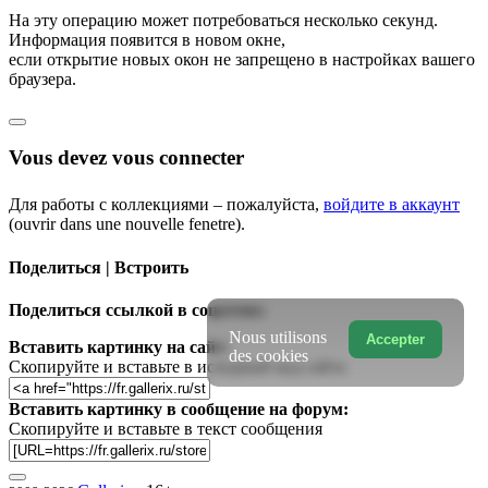
На эту операцию может потребоваться несколько секунд.
Информация появится в новом окне,
если открытие новых окон не запрещено в настройках вашего
браузера.
Vous devez vous connecter
Для работы с коллекциями – пожалуйста,
войдите в аккаунт
(ouvrir dans une nouvelle fenetre).
Поделиться | Встроить
Поделиться ссылкой в соцсетях:
Nous utilisons
Accepter
Вставить картинку на сайт:
des cookies
Скопируйте и вставьте в исходный код сайта
Вставить картинку в сообщение на форум:
Скопируйте и вставьте в текст сообщения