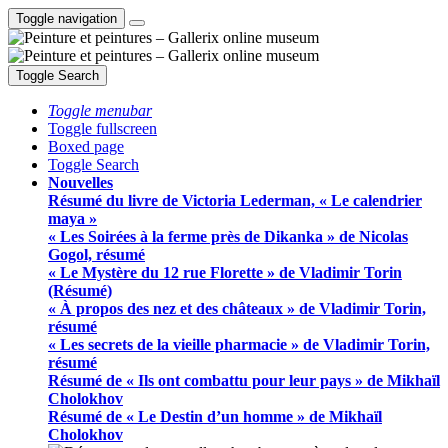
Toggle navigation
Toggle Search
Toggle menubar
Toggle fullscreen
Boxed page
Toggle Search
Nouvelles
Résumé du livre de Victoria Lederman, « Le calendrier
maya »
« Les Soirées à la ferme près de Dikanka » de Nicolas
Gogol, résumé
« Le Mystère du 12 rue Florette » de Vladimir Torin
(Résumé)
« À propos des nez et des châteaux » de Vladimir Torin,
résumé
« Les secrets de la vieille pharmacie » de Vladimir Torin,
résumé
Résumé de « Ils ont combattu pour leur pays » de Mikhaïl
Cholokhov
Résumé de « Le Destin d’un homme » de Mikhaïl
Cholokhov