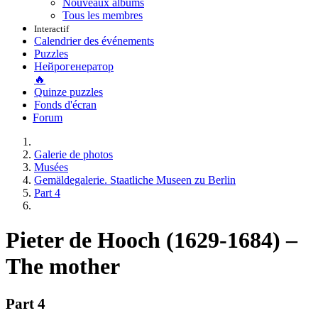
Nouveaux albums
Tous les membres
Interactif
Calendrier des événements
Puzzles
Нейрогенератор
🔥
Quinze puzzles
Fonds d'écran
Forum
Galerie de photos
Musées
Gemäldegalerie. Staatliche Museen zu Berlin
Part 4
Pieter de Hooch (1629-1684) –
The mother
Part 4