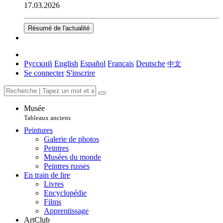
17.03.2026
Résumé de l'actualité
Русский
English
Español
Français
Deutsche
中文
Se connecter
S'inscrire
Musée
Tableaux anciens
Peintures
Galerie de photos
Peintres
Musées du monde
Peintres russes
En train de lire
Livres
Encyclopédie
Films
Apprentissage
ArtClub