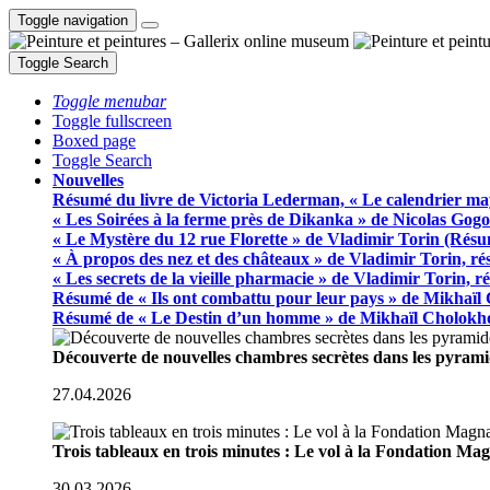
Toggle navigation
Toggle Search
Toggle menubar
Toggle fullscreen
Boxed page
Toggle Search
Nouvelles
Résumé du livre de Victoria Lederman, « Le calendrier ma
« Les Soirées à la ferme près de Dikanka » de Nicolas Gogo
« Le Mystère du 12 rue Florette » de Vladimir Torin (Rés
« À propos des nez et des châteaux » de Vladimir Torin, r
« Les secrets de la vieille pharmacie » de Vladimir Torin, 
Résumé de « Ils ont combattu pour leur pays » de Mikhaïl
Résumé de « Le Destin d’un homme » de Mikhaïl Cholokh
Découverte de nouvelles chambres secrètes dans les pyram
27.04.2026
Trois tableaux en trois minutes : Le vol à la Fondation M
30.03.2026