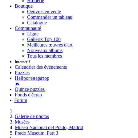
Broderie
Boutique
Oeuvres en vente
Commander un tableau
Catalogue
Communauté
Ligne
Gallerix Top-100
Meilleures œuvres d'art
Nouveaux albums
Tous les membres
Interactif
Calendrier des événements
Puzzles
Нейрогенератор
🔥
Quinze puzzles
Fonds d'écran
Forum
Galerie de photos
Musées
Museo Nacional del Prado, Madrid
Prado Museum, Part 3