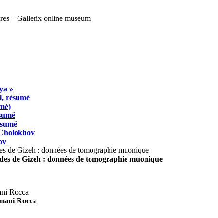
ya »
l, résumé
umé)
ésumé
résumé
 Cholokhov
ov
ides de Gizeh : données de tomographie muonique
agnani Rocca