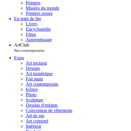
Peintres
Musées du monde
Peintres russes
En train de lire
Livres
Encyclopédie
Films
Apprentissage
ArtClub
Nos contemporains
Expo
Art pictural
Dessins
Art numérique
Fait main
Art contemporain
Icônes
Photo
Sculpture
Dessins d'enfants
Conception de vêtements
Art de rue
Art corporel
Intérieur