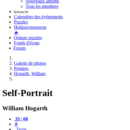
Nouveaux albums
Tous les membres
Interactif
Calendrier des événements
Puzzles
Нейрогенератор
🔥
Quinze puzzles
Fonds d'écran
Forum
Galerie de photos
Peintres
Hogarth, William
Self-Portrait
William Hogarth
33 / 60
0
Texte