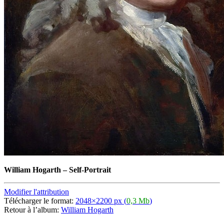
William Hogarth
–
Self-Portrait
Modifier l'attribution
Télécharger le format:
2048×2200 px (
0,3 Mb
)
Retour à l’album:
William Hogarth