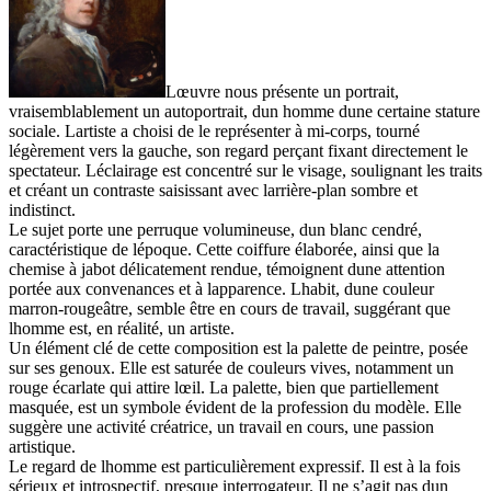
Lœuvre nous présente un portrait,
vraisemblablement un autoportrait, dun homme dune certaine stature
sociale. Lartiste a choisi de le représenter à mi-corps, tourné
légèrement vers la gauche, son regard perçant fixant directement le
spectateur. Léclairage est concentré sur le visage, soulignant les traits
et créant un contraste saisissant avec larrière-plan sombre et
indistinct.
Le sujet porte une perruque volumineuse, dun blanc cendré,
caractéristique de lépoque. Cette coiffure élaborée, ainsi que la
chemise à jabot délicatement rendue, témoignent dune attention
portée aux convenances et à lapparence. Lhabit, dune couleur
marron-rougeâtre, semble être en cours de travail, suggérant que
lhomme est, en réalité, un artiste.
Un élément clé de cette composition est la palette de peintre, posée
sur ses genoux. Elle est saturée de couleurs vives, notamment un
rouge écarlate qui attire lœil. La palette, bien que partiellement
masquée, est un symbole évident de la profession du modèle. Elle
suggère une activité créatrice, un travail en cours, une passion
artistique.
Le regard de lhomme est particulièrement expressif. Il est à la fois
sérieux et introspectif, presque interrogateur. Il ne s’agit pas dun