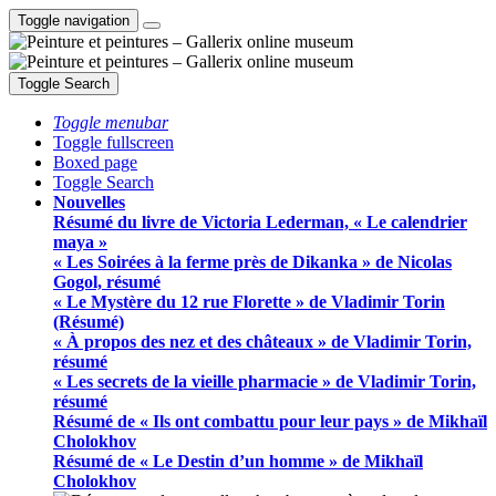
Toggle navigation
Toggle Search
Toggle menubar
Toggle fullscreen
Boxed page
Toggle Search
Nouvelles
Résumé du livre de Victoria Lederman, « Le calendrier
maya »
« Les Soirées à la ferme près de Dikanka » de Nicolas
Gogol, résumé
« Le Mystère du 12 rue Florette » de Vladimir Torin
(Résumé)
« À propos des nez et des châteaux » de Vladimir Torin,
résumé
« Les secrets de la vieille pharmacie » de Vladimir Torin,
résumé
Résumé de « Ils ont combattu pour leur pays » de Mikhaïl
Cholokhov
Résumé de « Le Destin d’un homme » de Mikhaïl
Cholokhov