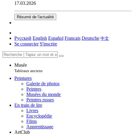
17.03.2026
Résumé de l'actualité
Русский
English
Español
Français
Deutsche
中文
Se connecter
S'inscrire
Musée
Tableaux anciens
Peintures
Galerie de photos
Peintres
Musées du monde
Peintres russes
En train de lire
Livres
Encyclopédie
Films
Apprentissage
ArtClub