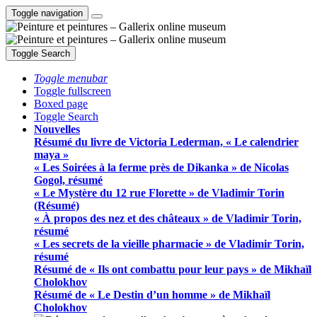
Toggle navigation
Toggle Search
Toggle menubar
Toggle fullscreen
Boxed page
Toggle Search
Nouvelles
Résumé du livre de Victoria Lederman, « Le calendrier
maya »
« Les Soirées à la ferme près de Dikanka » de Nicolas
Gogol, résumé
« Le Mystère du 12 rue Florette » de Vladimir Torin
(Résumé)
« À propos des nez et des châteaux » de Vladimir Torin,
résumé
« Les secrets de la vieille pharmacie » de Vladimir Torin,
résumé
Résumé de « Ils ont combattu pour leur pays » de Mikhaïl
Cholokhov
Résumé de « Le Destin d’un homme » de Mikhaïl
Cholokhov