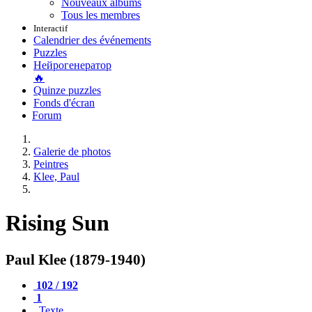
Nouveaux albums
Tous les membres
Interactif
Calendrier des événements
Puzzles
Нейрогенератор
🔥
Quinze puzzles
Fonds d'écran
Forum
Galerie de photos
Peintres
Klee, Paul
Rising Sun
Paul Klee (1879-1940)
102 / 192
1
Texte