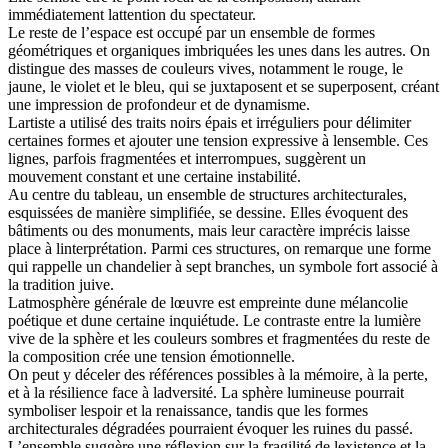
immédiatement lattention du spectateur.
Le reste de l’espace est occupé par un ensemble de formes
géométriques et organiques imbriquées les unes dans les autres. On
distingue des masses de couleurs vives, notamment le rouge, le
jaune, le violet et le bleu, qui se juxtaposent et se superposent, créant
une impression de profondeur et de dynamisme.
Lartiste a utilisé des traits noirs épais et irréguliers pour délimiter
certaines formes et ajouter une tension expressive à lensemble. Ces
lignes, parfois fragmentées et interrompues, suggèrent un
mouvement constant et une certaine instabilité.
Au centre du tableau, un ensemble de structures architecturales,
esquissées de manière simplifiée, se dessine. Elles évoquent des
bâtiments ou des monuments, mais leur caractère imprécis laisse
place à linterprétation. Parmi ces structures, on remarque une forme
qui rappelle un chandelier à sept branches, un symbole fort associé à
la tradition juive.
Latmosphère générale de lœuvre est empreinte dune mélancolie
poétique et dune certaine inquiétude. Le contraste entre la lumière
vive de la sphère et les couleurs sombres et fragmentées du reste de
la composition crée une tension émotionnelle.
On peut y déceler des références possibles à la mémoire, à la perte,
et à la résilience face à ladversité. La sphère lumineuse pourrait
symboliser lespoir et la renaissance, tandis que les formes
architecturales dégradées pourraient évoquer les ruines du passé.
L’ensemble suggère une réflexion sur la fragilité de lexistence et la