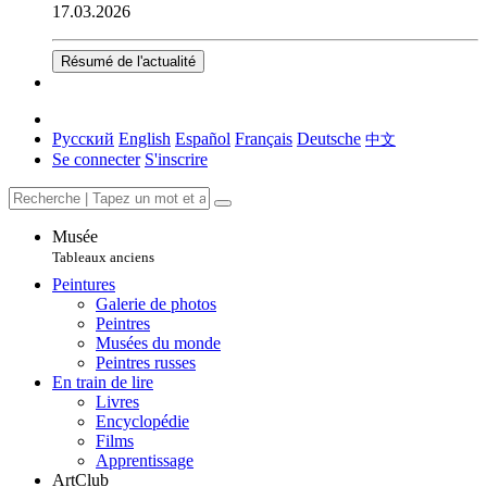
17.03.2026
Résumé de l'actualité
Русский
English
Español
Français
Deutsche
中文
Se connecter
S'inscrire
Musée
Tableaux anciens
Peintures
Galerie de photos
Peintres
Musées du monde
Peintres russes
En train de lire
Livres
Encyclopédie
Films
Apprentissage
ArtClub