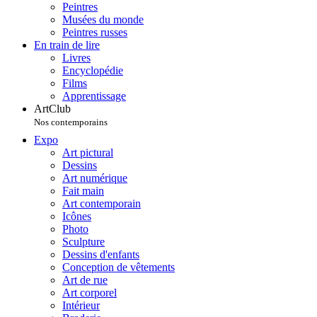
Peintres
Musées du monde
Peintres russes
En train de lire
Livres
Encyclopédie
Films
Apprentissage
ArtClub
Nos contemporains
Expo
Art pictural
Dessins
Art numérique
Fait main
Art contemporain
Icônes
Photo
Sculpture
Dessins d'enfants
Conception de vêtements
Art de rue
Art corporel
Intérieur