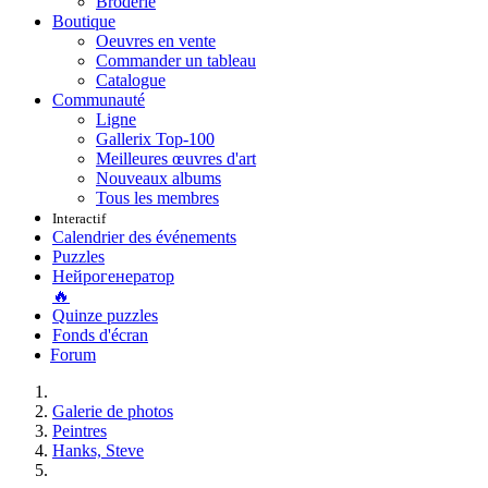
Broderie
Boutique
Oeuvres en vente
Commander un tableau
Catalogue
Communauté
Ligne
Gallerix Top-100
Meilleures œuvres d'art
Nouveaux albums
Tous les membres
Interactif
Calendrier des événements
Puzzles
Нейрогенератор
🔥
Quinze puzzles
Fonds d'écran
Forum
Galerie de photos
Peintres
Hanks, Steve