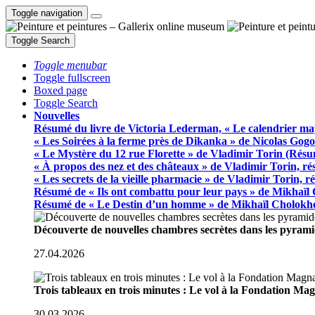
Toggle navigation
Toggle Search
Toggle menubar
Toggle fullscreen
Boxed page
Toggle Search
Nouvelles
Résumé du livre de Victoria Lederman, « Le calendrier ma
« Les Soirées à la ferme près de Dikanka » de Nicolas Gogo
« Le Mystère du 12 rue Florette » de Vladimir Torin (Rés
« À propos des nez et des châteaux » de Vladimir Torin, r
« Les secrets de la vieille pharmacie » de Vladimir Torin, 
Résumé de « Ils ont combattu pour leur pays » de Mikhaïl
Résumé de « Le Destin d’un homme » de Mikhaïl Cholokh
Découverte de nouvelles chambres secrètes dans les pyram
27.04.2026
Trois tableaux en trois minutes : Le vol à la Fondation M
30.03.2026