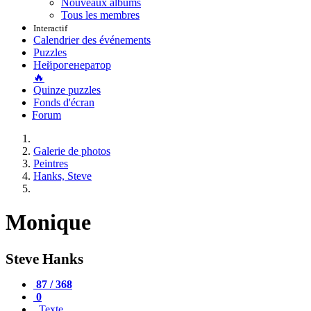
Nouveaux albums
Tous les membres
Interactif
Calendrier des événements
Puzzles
Нейрогенератор
🔥
Quinze puzzles
Fonds d'écran
Forum
Galerie de photos
Peintres
Hanks, Steve
Monique
Steve Hanks
87 / 368
0
Texte