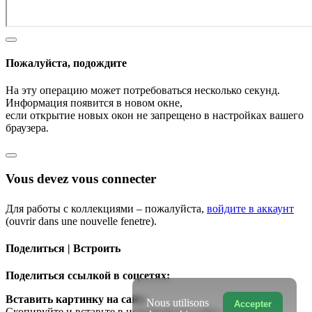
Пожалуйста, подождите
На эту операцию может потребоваться несколько секунд.
Информация появится в новом окне,
если открытие новых окон не запрещено в настройках вашего
браузера.
Vous devez vous connecter
Для работы с коллекциями – пожалуйста,
войдите в аккаунт
(ouvrir dans une nouvelle fenetre).
Поделиться | Встроить
Поделиться ссылкой в соцсетях:
Вставить картинку на сайт:
Nous utilisons
Accepter
Скопируйте и вставьте в исходный код сайта