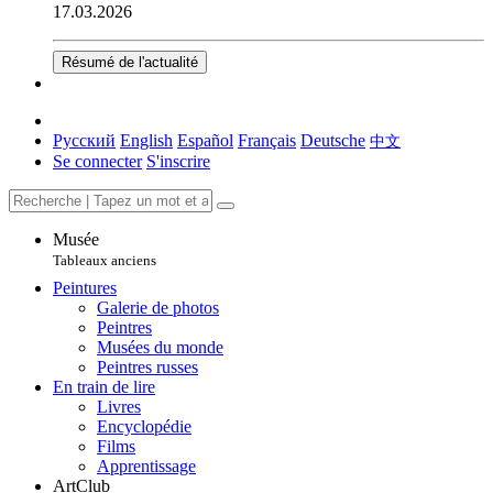
17.03.2026
Résumé de l'actualité
Русский
English
Español
Français
Deutsche
中文
Se connecter
S'inscrire
Musée
Tableaux anciens
Peintures
Galerie de photos
Peintres
Musées du monde
Peintres russes
En train de lire
Livres
Encyclopédie
Films
Apprentissage
ArtClub