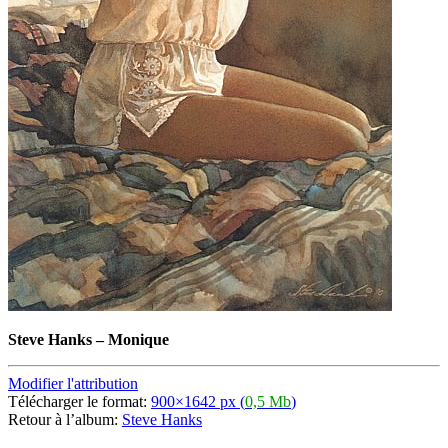
Steve Hanks
–
Monique
Modifier l'attribution
Télécharger le format:
900×1642 px (
0,5 Mb
)
Retour à l’album:
Steve Hanks