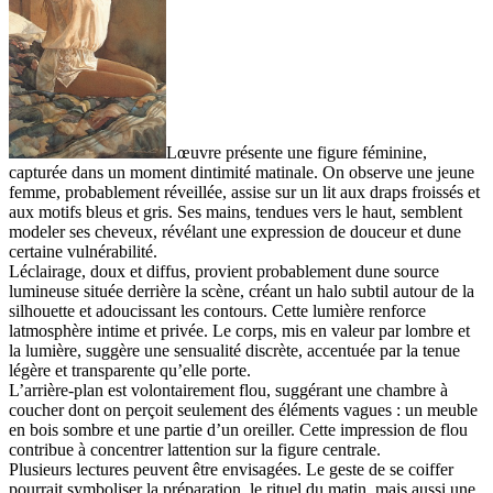
Lœuvre présente une figure féminine,
capturée dans un moment dintimité matinale. On observe une jeune
femme, probablement réveillée, assise sur un lit aux draps froissés et
aux motifs bleus et gris. Ses mains, tendues vers le haut, semblent
modeler ses cheveux, révélant une expression de douceur et dune
certaine vulnérabilité.
Léclairage, doux et diffus, provient probablement dune source
lumineuse située derrière la scène, créant un halo subtil autour de la
silhouette et adoucissant les contours. Cette lumière renforce
latmosphère intime et privée. Le corps, mis en valeur par lombre et
la lumière, suggère une sensualité discrète, accentuée par la tenue
légère et transparente qu’elle porte.
L’arrière-plan est volontairement flou, suggérant une chambre à
coucher dont on perçoit seulement des éléments vagues : un meuble
en bois sombre et une partie d’un oreiller. Cette impression de flou
contribue à concentrer lattention sur la figure centrale.
Plusieurs lectures peuvent être envisagées. Le geste de se coiffer
pourrait symboliser la préparation, le rituel du matin, mais aussi une