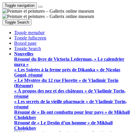
Toggle navigation
Toggle Search
Toggle menubar
Toggle fullscreen
Boxed page
Toggle Search
Nouvelles
Résumé du livre de Victoria Lederman, « Le calendrier
maya »
« Les Soirées à la ferme près de Dikanka » de Nicolas
Gogol, résumé
« Le Mystère du 12 rue Florette » de Vladimir Torin
(Résumé)
« À propos des nez et des châteaux » de Vladimir Torin,
résumé
« Les secrets de la vieille pharmacie » de Vladimir Torin,
résumé
Résumé de « Ils ont combattu pour leur pays » de Mikhaïl
Cholokhov
Résumé de « Le Destin d’un homme » de Mikhaïl
Cholokhov