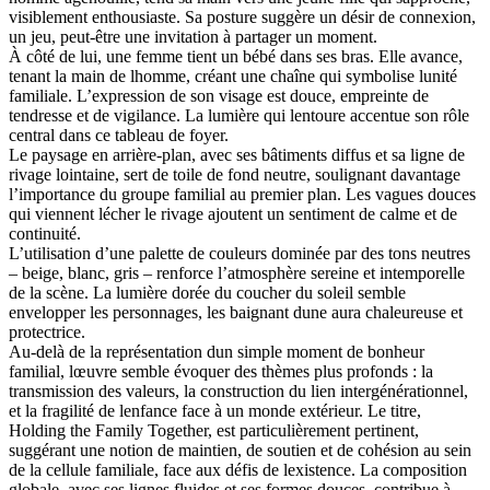
visiblement enthousiaste. Sa posture suggère un désir de connexion,
un jeu, peut-être une invitation à partager un moment.
À côté de lui, une femme tient un bébé dans ses bras. Elle avance,
tenant la main de lhomme, créant une chaîne qui symbolise lunité
familiale. L’expression de son visage est douce, empreinte de
tendresse et de vigilance. La lumière qui lentoure accentue son rôle
central dans ce tableau de foyer.
Le paysage en arrière-plan, avec ses bâtiments diffus et sa ligne de
rivage lointaine, sert de toile de fond neutre, soulignant davantage
l’importance du groupe familial au premier plan. Les vagues douces
qui viennent lécher le rivage ajoutent un sentiment de calme et de
continuité.
L’utilisation d’une palette de couleurs dominée par des tons neutres
– beige, blanc, gris – renforce l’atmosphère sereine et intemporelle
de la scène. La lumière dorée du coucher du soleil semble
envelopper les personnages, les baignant dune aura chaleureuse et
protectrice.
Au-delà de la représentation dun simple moment de bonheur
familial, lœuvre semble évoquer des thèmes plus profonds : la
transmission des valeurs, la construction du lien intergénérationnel,
et la fragilité de lenfance face à un monde extérieur. Le titre,
Holding the Family Together, est particulièrement pertinent,
suggérant une notion de maintien, de soutien et de cohésion au sein
de la cellule familiale, face aux défis de lexistence. La composition
globale, avec ses lignes fluides et ses formes douces, contribue à