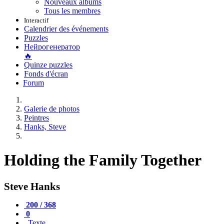
Nouveaux albums
Tous les membres
Interactif
Calendrier des événements
Puzzles
Нейрогенератор
🔥
Quinze puzzles
Fonds d'écran
Forum
Galerie de photos
Peintres
Hanks, Steve
Holding the Family Together
Steve Hanks
200 / 368
0
Texte