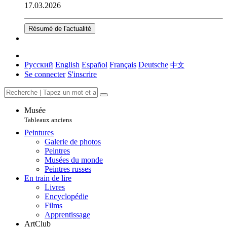
17.03.2026
Résumé de l'actualité
Русский
English
Español
Français
Deutsche
中文
Se connecter
S'inscrire
Musée
Tableaux anciens
Peintures
Galerie de photos
Peintres
Musées du monde
Peintres russes
En train de lire
Livres
Encyclopédie
Films
Apprentissage
ArtClub