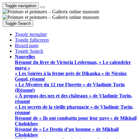
Toggle navigation
Toggle Search
Toggle menubar
Toggle fullscreen
Boxed page
Toggle Search
Nouvelles
Résumé du livre de Victoria Lederman, « Le calendrier
maya »
« Les Soirées à la ferme près de Dikanka » de Nicolas
Gogol, résumé
« Le Mystère du 12 rue Florette » de Vladimir Torin
(Résumé)
« À propos des nez et des châteaux » de Vladimir Torin,
résumé
« Les secrets de la vieille pharmacie » de Vladimir Torin,
résumé
Résumé de « Ils ont combattu pour leur pays » de Mikhaïl
Cholokhov
Résumé de « Le Destin d’un homme » de Mikhaïl
Cholokhov