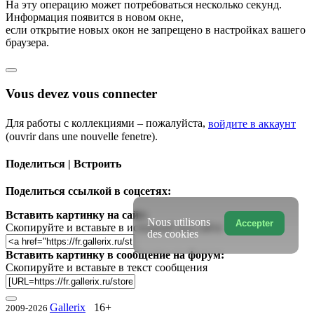
На эту операцию может потребоваться несколько секунд.
Информация появится в новом окне,
если открытие новых окон не запрещено в настройках вашего
браузера.
Vous devez vous connecter
Для работы с коллекциями – пожалуйста,
войдите в аккаунт
(ouvrir dans une nouvelle fenetre).
Поделиться | Встроить
Поделиться ссылкой в соцсетях:
Вставить картинку на сайт:
Nous utilisons
Accepter
Скопируйте и вставьте в исходный код сайта
des cookies
Вставить картинку в сообщение на форум:
Скопируйте и вставьте в текст сообщения
Gallerix
16+
2009-2026