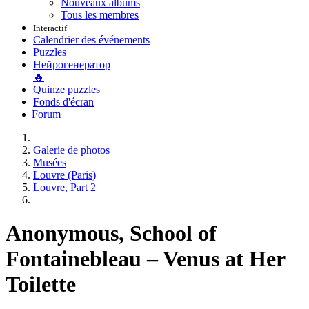
Nouveaux albums
Tous les membres
Interactif
Calendrier des événements
Puzzles
Нейрогенератор
🔥
Quinze puzzles
Fonds d'écran
Forum
Galerie de photos
Musées
Louvre (Paris)
Louvre, Part 2
Anonymous, School of
Fontainebleau – Venus at Her
Toilette