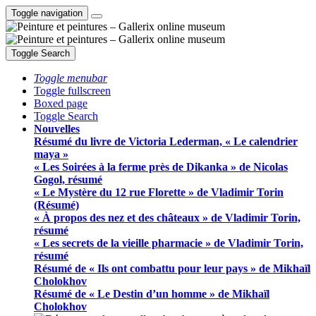
Toggle navigation
Toggle Search
Toggle menubar
Toggle fullscreen
Boxed page
Toggle Search
Nouvelles
Résumé du livre de Victoria Lederman, « Le calendrier
maya »
« Les Soirées à la ferme près de Dikanka » de Nicolas
Gogol, résumé
« Le Mystère du 12 rue Florette » de Vladimir Torin
(Résumé)
« À propos des nez et des châteaux » de Vladimir Torin,
résumé
« Les secrets de la vieille pharmacie » de Vladimir Torin,
résumé
Résumé de « Ils ont combattu pour leur pays » de Mikhaïl
Cholokhov
Résumé de « Le Destin d’un homme » de Mikhaïl
Cholokhov