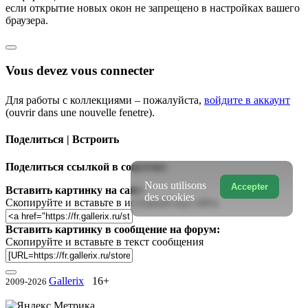
если открытие новых окон не запрещено в настройках вашего
браузера.
Vous devez vous connecter
Для работы с коллекциями – пожалуйста,
войдите в аккаунт
(ouvrir dans une nouvelle fenetre).
Поделиться | Встроить
Поделиться ссылкой в соцсетях:
Nous utilisons
Accepter
Вставить картинку на сайт:
des cookies
Скопируйте и вставьте в исходный код сайта
Вставить картинку в сообщение на форум:
Скопируйте и вставьте в текст сообщения
Gallerix
16+
2009-2026