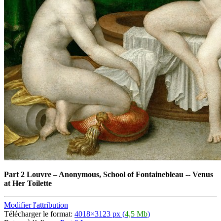
Part 2 Louvre
–
Anonymous, School of Fontainebleau -- Venus
at Her Toilette
Modifier l'attribution
Télécharger le format:
4018×3123 px (
4,5 Mb
)