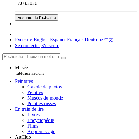
17.03.2026
Résumé de l'actualité
Русский
English
Español
Français
Deutsche
中文
Se connecter
S'inscrire
Musée
Tableaux anciens
Peintures
Galerie de photos
Peintres
Musées du monde
Peintres russes
En train de lire
Livres
Encyclopédie
Films
Apprentissage
ArtClub