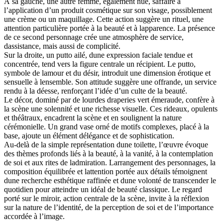
À sa gauche, une autre femme, également nue, saffaire à
l’application d’un produit cosmétique sur son visage, possiblement
une crème ou un maquillage. Cette action suggère un rituel, une
attention particulière portée à la beauté et à lapparence. La présence
de ce second personnage crée une atmosphère de service,
dassistance, mais aussi de complicité.
Sur la droite, un putto ailé, dune expression faciale tendue et
concentrée, tend vers la figure centrale un récipient. Le putto,
symbole de lamour et du désir, introduit une dimension érotique et
sensuelle à lensemble. Son attitude suggère une offrande, un service
rendu à la déesse, renforçant l’idée d’un culte de la beauté.
Le décor, dominé par de lourdes draperies vert émeraude, confère à
la scène une solennité et une richesse visuelle. Ces rideaux, opulents
et théâtraux, encadrent la scène et en soulignent la nature
cérémonielle. Un grand vase orné de motifs complexes, placé à la
base, ajoute un élément délégance et de sophistication.
Au-delà de la simple représentation dune toilette, l’œuvre évoque
des thèmes profonds liés à la beauté, à la vanité, à la contemplation
de soi et aux rites de ladmiration. Larrangement des personnages, la
composition équilibrée et lattention portée aux détails témoignent
dune recherche esthétique raffinée et dune volonté de transcender le
quotidien pour atteindre un idéal de beauté classique. Le regard
porté sur le miroir, action centrale de la scène, invite à la réflexion
sur la nature de l’identité, de la perception de soi et de l’importance
accordée à l’image.