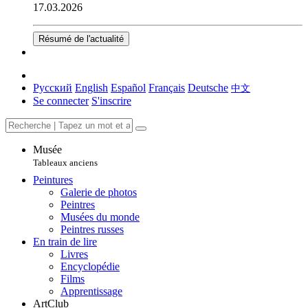
17.03.2026
Résumé de l'actualité
Русский
English
Español
Français
Deutsche
中文
Se connecter
S'inscrire
Musée
Tableaux anciens
Peintures
Galerie de photos
Peintres
Musées du monde
Peintres russes
En train de lire
Livres
Encyclopédie
Films
Apprentissage
ArtClub