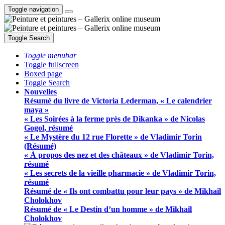
Toggle navigation
Toggle Search
Toggle menubar
Toggle fullscreen
Boxed page
Toggle Search
Nouvelles
Résumé du livre de Victoria Lederman, « Le calendrier
maya »
« Les Soirées à la ferme près de Dikanka » de Nicolas
Gogol, résumé
« Le Mystère du 12 rue Florette » de Vladimir Torin
(Résumé)
« À propos des nez et des châteaux » de Vladimir Torin,
résumé
« Les secrets de la vieille pharmacie » de Vladimir Torin,
résumé
Résumé de « Ils ont combattu pour leur pays » de Mikhaïl
Cholokhov
Résumé de « Le Destin d’un homme » de Mikhaïl
Cholokhov