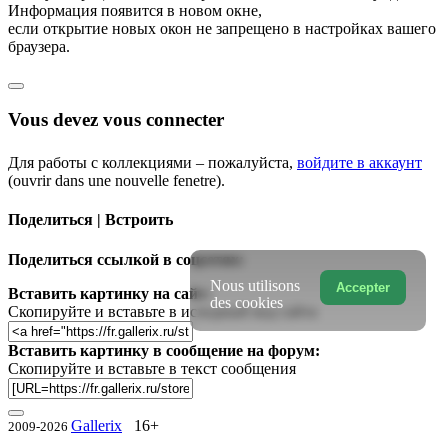
Информация появится в новом окне,
если открытие новых окон не запрещено в настройках вашего
браузера.
Vous devez vous connecter
Для работы с коллекциями – пожалуйста,
войдите в аккаунт
(ouvrir dans une nouvelle fenetre).
Поделиться | Встроить
Поделиться ссылкой в соцсетях:
Nous utilisons
Accepter
Вставить картинку на сайт:
des cookies
Скопируйте и вставьте в исходный код сайта
Вставить картинку в сообщение на форум:
Скопируйте и вставьте в текст сообщения
Gallerix
16+
2009-2026