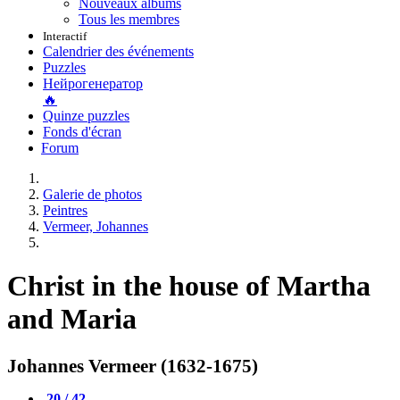
Nouveaux albums
Tous les membres
Interactif
Calendrier des événements
Puzzles
Нейрогенератор
🔥
Quinze puzzles
Fonds d'écran
Forum
Galerie de photos
Peintres
Vermeer, Johannes
Christ in the house of Martha
and Maria
Johannes Vermeer (1632-1675)
20 / 42