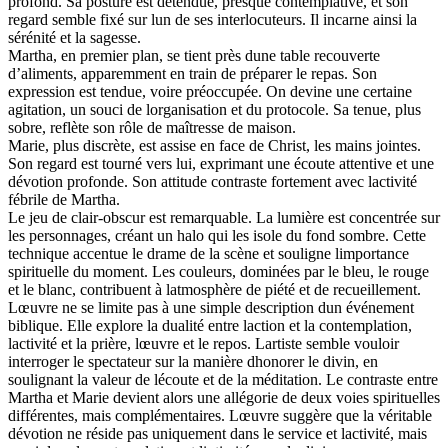
profond. Sa posture est détendue, presque contemplative, et son
regard semble fixé sur lun de ses interlocuteurs. Il incarne ainsi la
sérénité et la sagesse.
Martha, en premier plan, se tient près dune table recouverte
d’aliments, apparemment en train de préparer le repas. Son
expression est tendue, voire préoccupée. On devine une certaine
agitation, un souci de lorganisation et du protocole. Sa tenue, plus
sobre, reflète son rôle de maîtresse de maison.
Marie, plus discrète, est assise en face de Christ, les mains jointes.
Son regard est tourné vers lui, exprimant une écoute attentive et une
dévotion profonde. Son attitude contraste fortement avec lactivité
fébrile de Martha.
Le jeu de clair-obscur est remarquable. La lumière est concentrée sur
les personnages, créant un halo qui les isole du fond sombre. Cette
technique accentue le drame de la scène et souligne limportance
spirituelle du moment. Les couleurs, dominées par le bleu, le rouge
et le blanc, contribuent à latmosphère de piété et de recueillement.
Lœuvre ne se limite pas à une simple description dun événement
biblique. Elle explore la dualité entre laction et la contemplation,
lactivité et la prière, lœuvre et le repos. Lartiste semble vouloir
interroger le spectateur sur la manière dhonorer le divin, en
soulignant la valeur de lécoute et de la méditation. Le contraste entre
Martha et Marie devient alors une allégorie de deux voies spirituelles
différentes, mais complémentaires. Lœuvre suggère que la véritable
dévotion ne réside pas uniquement dans le service et lactivité, mais