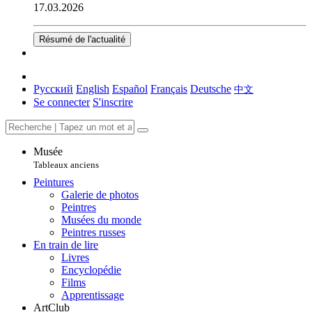
17.03.2026
Résumé de l'actualité
Русский
English
Español
Français
Deutsche
中文
Se connecter
S'inscrire
Musée
Tableaux anciens
Peintures
Galerie de photos
Peintres
Musées du monde
Peintres russes
En train de lire
Livres
Encyclopédie
Films
Apprentissage
ArtClub