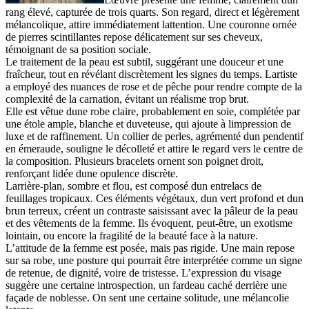
rang élevé, capturée de trois quarts. Son regard, direct et légèrement
mélancolique, attire immédiatement lattention. Une couronne ornée
de pierres scintillantes repose délicatement sur ses cheveux,
témoignant de sa position sociale.
Le traitement de la peau est subtil, suggérant une douceur et une
fraîcheur, tout en révélant discrètement les signes du temps. Lartiste
a employé des nuances de rose et de pêche pour rendre compte de la
complexité de la carnation, évitant un réalisme trop brut.
Elle est vêtue dune robe claire, probablement en soie, complétée par
une étole ample, blanche et duveteuse, qui ajoute à limpression de
luxe et de raffinement. Un collier de perles, agrémenté dun pendentif
en émeraude, souligne le décolleté et attire le regard vers le centre de
la composition. Plusieurs bracelets ornent son poignet droit,
renforçant lidée dune opulence discrète.
Larrière-plan, sombre et flou, est composé dun entrelacs de
feuillages tropicaux. Ces éléments végétaux, dun vert profond et dun
brun terreux, créent un contraste saisissant avec la pâleur de la peau
et des vêtements de la femme. Ils évoquent, peut-être, un exotisme
lointain, ou encore la fragilité de la beauté face à la nature.
L’attitude de la femme est posée, mais pas rigide. Une main repose
sur sa robe, une posture qui pourrait être interprétée comme un signe
de retenue, de dignité, voire de tristesse. L’expression du visage
suggère une certaine introspection, un fardeau caché derrière une
façade de noblesse. On sent une certaine solitude, une mélancolie