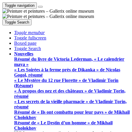
Toggle navigation
Toggle Search
Toggle menubar
Toggle fullscreen
Boxed page
Toggle Search
Nouvelles
Résumé du livre de Victoria Lederman, « Le calendrier
maya »
« Les Soirées à la ferme près de Dikanka » de Nicolas
Gogol, résumé
« Le Mystère du 12 rue Florette » de Vladimir Torin
(Résumé)
« À propos des nez et des châteaux » de Vladimir Torin,
résumé
« Les secrets de la vieille pharmacie » de Vladimir Torin,
résumé
Résumé de « Ils ont combattu pour leur pays » de Mikhaïl
Cholokhov
Résumé de « Le Destin d’un homme » de Mikhaïl
Cholokhov