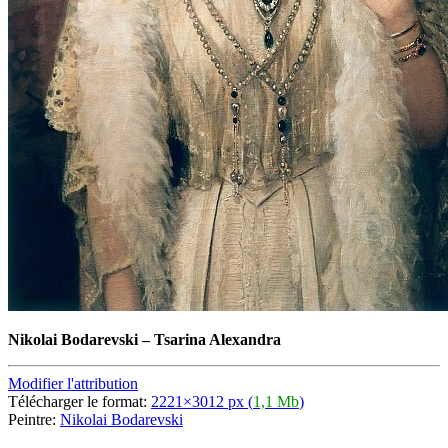
Nikolai Bodarevski
–
Tsarina Alexandra
Modifier l'attribution
Télécharger le format:
2221×3012 px (
1,1 Mb
)
Peintre:
Nikolai Bodarevski