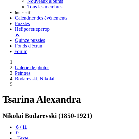
Nouveaux albums
Tous les membres
Interactif
Calendrier des événements
Puzzles
Нейрогенератор
🔥
Quinze puzzles
Fonds d'écran
Forum
Galerie de photos
Peintres
Bodarevski, Nikolai
Tsarina Alexandra
Nikolai Bodarevski (1850-1921)
6 / 11
0
Texte