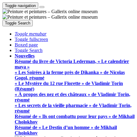
Toggle navigation
Toggle Search
Toggle menubar
Toggle fullscreen
Boxed page
Toggle Search
Nouvelles
Résumé du livre de Victoria Lederman, « Le calendrier
maya »
« Les Soirées à la ferme près de Dikanka » de Nicolas
Gogol, résumé
« Le Mystère du 12 rue Florette » de Vladimir Torin
(Résumé)
« À propos des nez et des châteaux » de Vladimir Torin,
résumé
« Les secrets de la vieille pharmacie » de Vladimir Torin,
résumé
Résumé de « Ils ont combattu pour leur pays » de Mikhaïl
Cholokhov
Résumé de « Le Destin d’un homme » de Mikhaïl
Cholokhov