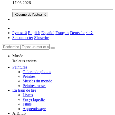
17.03.2026
Résumé de l'actualité
Русский
English
Español
Français
Deutsche
中文
Se connecter
S'inscrire
Musée
Tableaux anciens
Peintures
Galerie de photos
Peintres
Musées du monde
Peintres russes
En train de lire
Livres
Encyclopédie
Films
Apprentissage
ArtClub