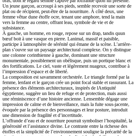
bras, dont le regard semble captivé par loffrande quon lui présente.
Un jeune garçon, accroupi à ses pieds, semble recevoir une sorte de
plat ou de récipient, peut-être de la nourriture. À côté deux, une
femme vêtue dune étoffe ocre, tenant une amphore, tend la main
vers la femme au centre, offrant leau, symbole de vie et de
subsistance.
À gauche, un homme, en rouge, repose sur un drap, tandis quun
bœuf boit à une vasque en pierre. Lanimal, massif et paisible,
participe à latmosphère de sérénité qui émane de la scène. L’arrière-
plan s’ouvre sur un paysage architectural complexe. On y distingue
une colonne corinthienne à gauche, dominant une structure
monumentale, possiblement un obélisque, puis un portique blanc et
des fortifications. Le ciel, vaste et légèrement nuageux, contribue à
l’impression d’espace et de liberté.
La composition est savamment orchestrée. Le triangle formé par la
femme, lenfant et le garçon crée un point focal stable et rassurant. La
présence des éléments architecturaux, inspirés de lAntiquité
égyptienne, suggère un lieu de refuge et de protection, mais aussi
une réminiscence d’une histoire ancienne. Lensemble dégage une
impression de calme et de bienveillance, mais la fuite sous-jacente,
évoquée par la présence des personnages et leur posture, introduit
une dimension de fragilité et d’incertitude.
L’offrande d’eau et de nourriture pourrait symboliser l’hospitalité, la
générosité et l’assistance divine. Le contraste entre la richesse des
étoffes et la simplicité de l’environnement souligne la précarité de la