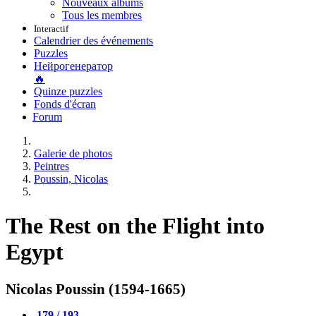
Nouveaux albums
Tous les membres
Interactif
Calendrier des événements
Puzzles
Нейрогенератор
🔥
Quinze puzzles
Fonds d'écran
Forum
Galerie de photos
Peintres
Poussin, Nicolas
The Rest on the Flight into
Egypt
Nicolas Poussin (1594-1665)
179 / 193