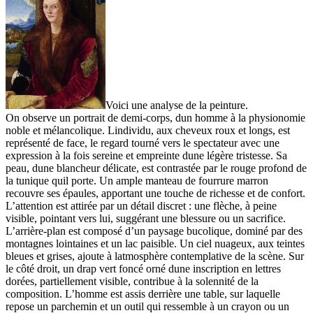
Voici une analyse de la peinture.
On observe un portrait de demi-corps, dun homme à la physionomie
noble et mélancolique. Lindividu, aux cheveux roux et longs, est
représenté de face, le regard tourné vers le spectateur avec une
expression à la fois sereine et empreinte dune légère tristesse. Sa
peau, dune blancheur délicate, est contrastée par le rouge profond de
la tunique quil porte. Un ample manteau de fourrure marron
recouvre ses épaules, apportant une touche de richesse et de confort.
L’attention est attirée par un détail discret : une flèche, à peine
visible, pointant vers lui, suggérant une blessure ou un sacrifice.
L’arrière-plan est composé d’un paysage bucolique, dominé par des
montagnes lointaines et un lac paisible. Un ciel nuageux, aux teintes
bleues et grises, ajoute à latmosphère contemplative de la scène. Sur
le côté droit, un drap vert foncé orné dune inscription en lettres
dorées, partiellement visible, contribue à la solennité de la
composition. L’homme est assis derrière une table, sur laquelle
repose un parchemin et un outil qui ressemble à un crayon ou un