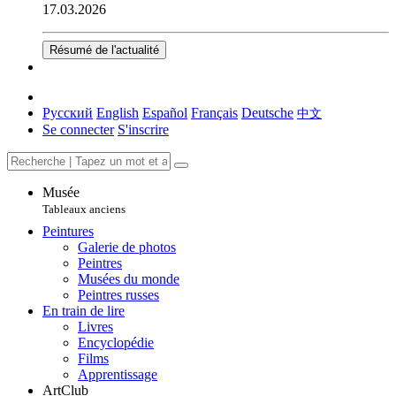
17.03.2026
Résumé de l'actualité
Русский
English
Español
Français
Deutsche
中文
Se connecter
S'inscrire
Musée
Tableaux anciens
Peintures
Galerie de photos
Peintres
Musées du monde
Peintres russes
En train de lire
Livres
Encyclopédie
Films
Apprentissage
ArtClub