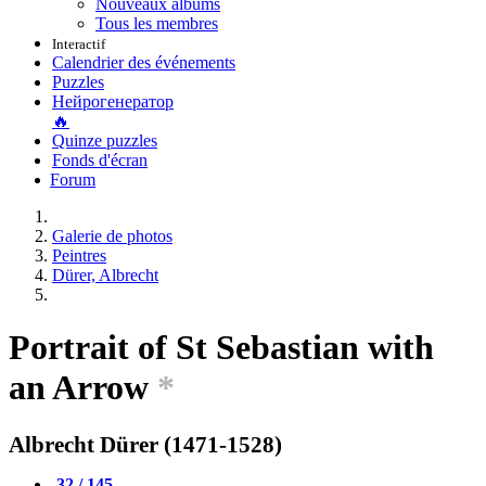
Nouveaux albums
Tous les membres
Interactif
Calendrier des événements
Puzzles
Нейрогенератор
🔥
Quinze puzzles
Fonds d'écran
Forum
Galerie de photos
Peintres
Dürer, Albrecht
Portrait of St Sebastian with
an Arrow
*
Albrecht Dürer (1471-1528)
32 / 145