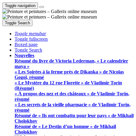
Toggle navigation
Toggle Search
Toggle menubar
Toggle fullscreen
Boxed page
Toggle Search
Nouvelles
Résumé du livre de Victoria Lederman, « Le calendrier
maya »
« Les Soirées à la ferme près de Dikanka » de Nicolas
Gogol, résumé
« Le Mystère du 12 rue Florette » de Vladimir Torin
(Résumé)
« À propos des nez et des châteaux » de Vladimir Torin,
résumé
« Les secrets de la vieille pharmacie » de Vladimir Torin,
résumé
Résumé de « Ils ont combattu pour leur pays » de Mikhaïl
Cholokhov
Résumé de « Le Destin d’un homme » de Mikhaïl
Cholokhov