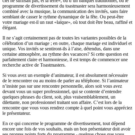
ciel ne suffisait pas, et la terre», ou d’un banquet traditionnel, où le
programme de divertissement du toastmaster sera harmonieusement
combiné avec la musique, la communication des invités, sans faire
semblant de casser le rythme dynamique de la fête. Ou peut-être
votre mariage est-il un raut «laïque», où tout doit être beau, raffiné et
élégant.
Il ne s’agit certainement pas de toutes les variantes possibles de la
célébration d’un mariage ; en outre, chaque mariage est individuel et
unique. Vos invités se sentiront-ils à l’aise, détendus, dans une
certaine atmosphère, au rythme des vacances? Si cette question est
parfaitement claire et harmonieuse, il est temps de commencer une
recherche active de Toastmasters.
Si vous avez un exemple d’animateur, il est absolument nécessaire
de le rencontrer ou au moins de parler au téléphone. Si l’animateur
n’insiste pas sur une rencontre personnelle, alors soit vous avez
devant vous un super professionnel, qui se contente d’entendre
quelques phrases du client, soit, plus vraisemblablement, un
dilettante, non professionnel traitant son affaire. C’est lors de la
rencontre que vous vous rendrez compte à quel point vous appréciez
le présentateur.
En ce qui concerne le programme de divertissement, tout dépend
encore une fois de vos souhaits, mais un bon présentateur doit avoir
ses propres points forts du programme - quelque chose que vous