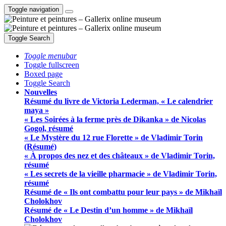
Toggle navigation
Toggle Search
Toggle menubar
Toggle fullscreen
Boxed page
Toggle Search
Nouvelles
Résumé du livre de Victoria Lederman, « Le calendrier
maya »
« Les Soirées à la ferme près de Dikanka » de Nicolas
Gogol, résumé
« Le Mystère du 12 rue Florette » de Vladimir Torin
(Résumé)
« À propos des nez et des châteaux » de Vladimir Torin,
résumé
« Les secrets de la vieille pharmacie » de Vladimir Torin,
résumé
Résumé de « Ils ont combattu pour leur pays » de Mikhaïl
Cholokhov
Résumé de « Le Destin d’un homme » de Mikhaïl
Cholokhov