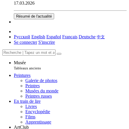
17.03.2026
Résumé de l'actualité
Русский
English
Español
Français
Deutsche
中文
Se connecter
S'inscrire
Musée
Tableaux anciens
Peintures
Galerie de photos
Peintres
Musées du monde
Peintres russes
En train de lire
Livres
Encyclopédie
Films
Apprentissage
ArtClub