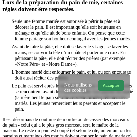
Lors de la préparation du pain de mie, certaines
règles doivent être respectées.
Seule une femme mariée est autorisée à pétrir la pâte et à
décorer le pain. Il est important qu’elle soit heureuse en
ménage et qu’elle ait de bons enfants. On pense que cette
femme partage son bonheur conjugal avec les jeunes mariés.
Avant de faire la pâte, elle doit se laver le visage, se laver les
mains, se couvrir la tête d’un châle et porter une croix. En
pétrissant la pâte, elle doit réciter des prières (par exemple
«Notre Père» et «Notre Dame»).
L’homme marié doit enfourner le pain, et lui ou son entourage
doit aussi réciter des prières.
Nous utilisons
Accepter
Le pain est servi après le mariage et la noce, lorsque les mariés
des cookies
se rencontrent avant de s’asseoir à table. Les parents du marié
(la mère tient le pain sur une serviette brodée) félicitent les
mariés. Les jeunes remercient leurs parents et acceptent le
pain.
Il est désormais de coutume de mordre ou de casser des morceaux
du pain - celui qui a le plus gros morceau sera le maître de la
maison. Le reste du pain est coupé (et selon le rite, un enfant ou les
parrains et marraines des mariés doivent couper le pain de mariage)