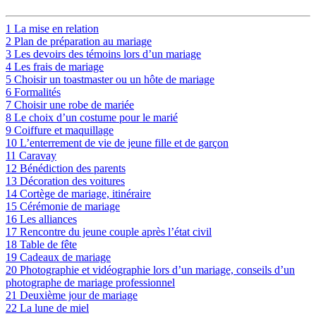
1
La mise en relation
2
Plan de préparation au mariage
3
Les devoirs des témoins lors d’un mariage
4
Les frais de mariage
5
Choisir un toastmaster ou un hôte de mariage
6
Formalités
7
Choisir une robe de mariée
8
Le choix d’un costume pour le marié
9
Coiffure et maquillage
10
L’enterrement de vie de jeune fille et de garçon
11
Caravay
12
Bénédiction des parents
13
Décoration des voitures
14
Cortège de mariage, itinéraire
15
Cérémonie de mariage
16
Les alliances
17
Rencontre du jeune couple après l’état civil
18
Table de fête
19
Cadeaux de mariage
20
Photographie et vidéographie lors d’un mariage, conseils d’un
photographe de mariage professionnel
21
Deuxième jour de mariage
22
La lune de miel