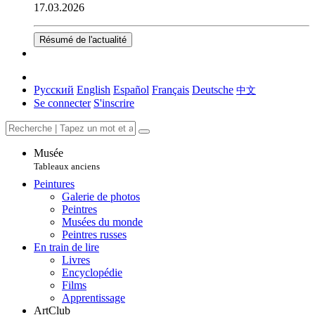
17.03.2026
Résumé de l'actualité
Русский
English
Español
Français
Deutsche
中文
Se connecter
S'inscrire
Musée
Tableaux anciens
Peintures
Galerie de photos
Peintres
Musées du monde
Peintres russes
En train de lire
Livres
Encyclopédie
Films
Apprentissage
ArtClub