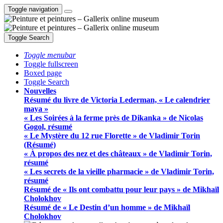
Toggle navigation
Toggle Search
Toggle menubar
Toggle fullscreen
Boxed page
Toggle Search
Nouvelles
Résumé du livre de Victoria Lederman, « Le calendrier
maya »
« Les Soirées à la ferme près de Dikanka » de Nicolas
Gogol, résumé
« Le Mystère du 12 rue Florette » de Vladimir Torin
(Résumé)
« À propos des nez et des châteaux » de Vladimir Torin,
résumé
« Les secrets de la vieille pharmacie » de Vladimir Torin,
résumé
Résumé de « Ils ont combattu pour leur pays » de Mikhaïl
Cholokhov
Résumé de « Le Destin d’un homme » de Mikhaïl
Cholokhov