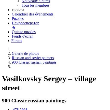
Nouveaux albums
Tous les membres
Interactif
Calendrier des événements
Puzzles
Нейрогенератор
🔥
Quinze puzzles
Fonds d'écran
Forum
Galerie de photos
Russian and soviet painters
900 Classic russian paintings
Vasilkovsky Sergey – village
street
900 Classic russian paintings
478 / 928