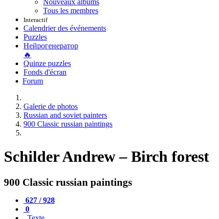
Nouveaux albums
Tous les membres
Interactif
Calendrier des événements
Puzzles
Нейрогенератор
🔥
Quinze puzzles
Fonds d'écran
Forum
Galerie de photos
Russian and soviet painters
900 Classic russian paintings
Schilder Andrew – Birch forest
900 Classic russian paintings
627 / 928
0
Texte