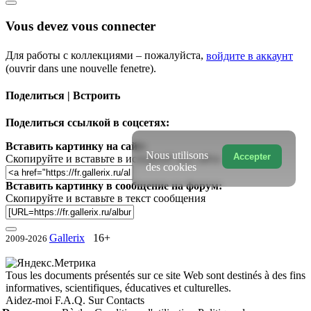
Vous devez vous connecter
Для работы с коллекциями – пожалуйста,
войдите в аккаунт
(ouvrir dans une nouvelle fenetre).
Поделиться | Встроить
Поделиться ссылкой в соцсетях:
Вставить картинку на сайт:
Nous utilisons
Accepter
Скопируйте и вставьте в исходный код сайта
des cookies
Вставить картинку в сообщение на форум:
Скопируйте и вставьте в текст сообщения
Gallerix
16+
2009-2026
Tous les documents présentés sur ce site Web sont destinés à des fins
informatives, scientifiques, éducatives et culturelles.
Aidez-moi
F.A.Q.
Sur
Contacts