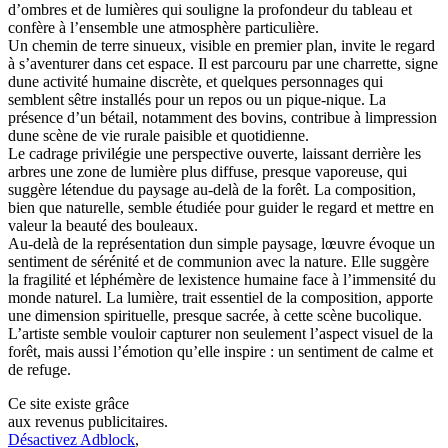
d’ombres et de lumières qui souligne la profondeur du tableau et
confère à l’ensemble une atmosphère particulière.
Un chemin de terre sinueux, visible en premier plan, invite le regard
à s’aventurer dans cet espace. Il est parcouru par une charrette, signe
dune activité humaine discrète, et quelques personnages qui
semblent sêtre installés pour un repos ou un pique-nique. La
présence d’un bétail, notamment des bovins, contribue à limpression
dune scène de vie rurale paisible et quotidienne.
Le cadrage privilégie une perspective ouverte, laissant derrière les
arbres une zone de lumière plus diffuse, presque vaporeuse, qui
suggère létendue du paysage au-delà de la forêt. La composition,
bien que naturelle, semble étudiée pour guider le regard et mettre en
valeur la beauté des bouleaux.
Au-delà de la représentation dun simple paysage, lœuvre évoque un
sentiment de sérénité et de communion avec la nature. Elle suggère
la fragilité et léphémère de lexistence humaine face à l’immensité du
monde naturel. La lumière, trait essentiel de la composition, apporte
une dimension spirituelle, presque sacrée, à cette scène bucolique.
L’artiste semble vouloir capturer non seulement l’aspect visuel de la
forêt, mais aussi l’émotion qu’elle inspire : un sentiment de calme et
de refuge.
Ce site existe grâce
aux revenus publicitaires.
Désactivez Adblock
,