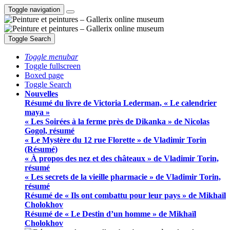
Toggle navigation
Toggle Search
Toggle menubar
Toggle fullscreen
Boxed page
Toggle Search
Nouvelles
Résumé du livre de Victoria Lederman, « Le calendrier
maya »
« Les Soirées à la ferme près de Dikanka » de Nicolas
Gogol, résumé
« Le Mystère du 12 rue Florette » de Vladimir Torin
(Résumé)
« À propos des nez et des châteaux » de Vladimir Torin,
résumé
« Les secrets de la vieille pharmacie » de Vladimir Torin,
résumé
Résumé de « Ils ont combattu pour leur pays » de Mikhaïl
Cholokhov
Résumé de « Le Destin d’un homme » de Mikhaïl
Cholokhov