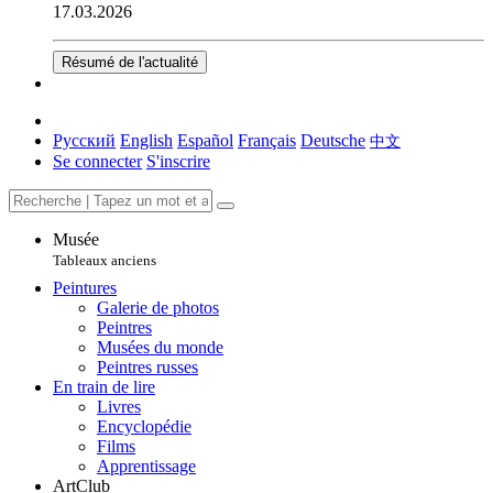
17.03.2026
Résumé de l'actualité
Русский
English
Español
Français
Deutsche
中文
Se connecter
S'inscrire
Musée
Tableaux anciens
Peintures
Galerie de photos
Peintres
Musées du monde
Peintres russes
En train de lire
Livres
Encyclopédie
Films
Apprentissage
ArtClub