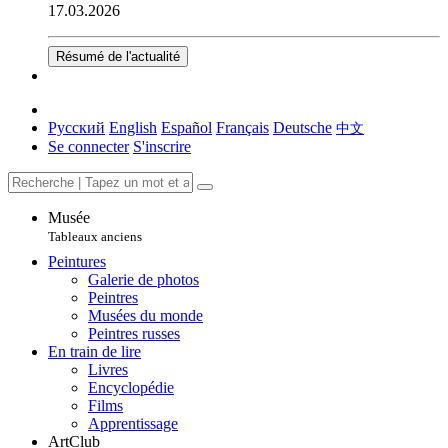
17.03.2026
Résumé de l'actualité
Русский
English
Español
Français
Deutsche
中文
Se connecter
S'inscrire
Musée
Tableaux anciens
Peintures
Galerie de photos
Peintres
Musées du monde
Peintres russes
En train de lire
Livres
Encyclopédie
Films
Apprentissage
ArtClub