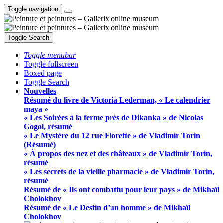
Toggle navigation
Toggle Search
Toggle menubar
Toggle fullscreen
Boxed page
Toggle Search
Nouvelles
Résumé du livre de Victoria Lederman, « Le calendrier
maya »
« Les Soirées à la ferme près de Dikanka » de Nicolas
Gogol, résumé
« Le Mystère du 12 rue Florette » de Vladimir Torin
(Résumé)
« À propos des nez et des châteaux » de Vladimir Torin,
résumé
« Les secrets de la vieille pharmacie » de Vladimir Torin,
résumé
Résumé de « Ils ont combattu pour leur pays » de Mikhaïl
Cholokhov
Résumé de « Le Destin d’un homme » de Mikhaïl
Cholokhov