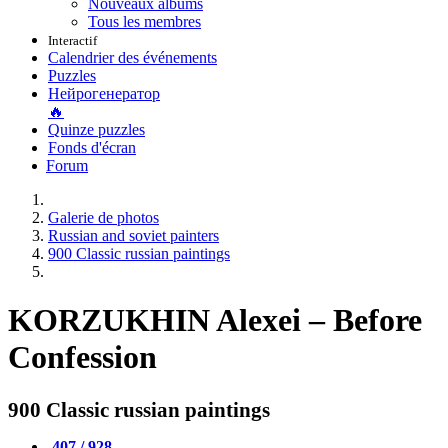
Nouveaux albums
Tous les membres
Interactif
Calendrier des événements
Puzzles
Нейрогенератор
🔥
Quinze puzzles
Fonds d'écran
Forum
Galerie de photos
Russian and soviet painters
900 Classic russian paintings
KORZUKHIN Alexei – Before
Confession
900 Classic russian paintings
407 / 928