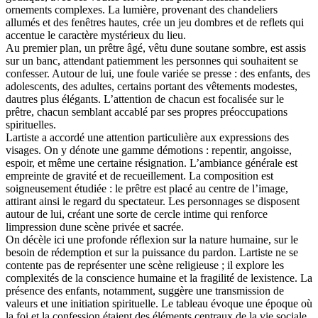
ornements complexes. La lumière, provenant des chandeliers
allumés et des fenêtres hautes, crée un jeu dombres et de reflets qui
accentue le caractère mystérieux du lieu.
Au premier plan, un prêtre âgé, vêtu dune soutane sombre, est assis
sur un banc, attendant patiemment les personnes qui souhaitent se
confesser. Autour de lui, une foule variée se presse : des enfants, des
adolescents, des adultes, certains portant des vêtements modestes,
dautres plus élégants. L’attention de chacun est focalisée sur le
prêtre, chacun semblant accablé par ses propres préoccupations
spirituelles.
Lartiste a accordé une attention particulière aux expressions des
visages. On y dénote une gamme démotions : repentir, angoisse,
espoir, et même une certaine résignation. L’ambiance générale est
empreinte de gravité et de recueillement. La composition est
soigneusement étudiée : le prêtre est placé au centre de l’image,
attirant ainsi le regard du spectateur. Les personnages se disposent
autour de lui, créant une sorte de cercle intime qui renforce
limpression dune scène privée et sacrée.
On décèle ici une profonde réflexion sur la nature humaine, sur le
besoin de rédemption et sur la puissance du pardon. Lartiste ne se
contente pas de représenter une scène religieuse ; il explore les
complexités de la conscience humaine et la fragilité de lexistence. La
présence des enfants, notamment, suggère une transmission de
valeurs et une initiation spirituelle. Le tableau évoque une époque où
la foi et la confession étaient des éléments centraux de la vie sociale