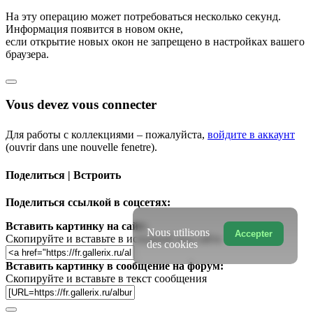
На эту операцию может потребоваться несколько секунд.
Информация появится в новом окне,
если открытие новых окон не запрещено в настройках вашего
браузера.
Vous devez vous connecter
Для работы с коллекциями – пожалуйста,
войдите в аккаунт
(ouvrir dans une nouvelle fenetre).
Поделиться | Встроить
Поделиться ссылкой в соцсетях:
Вставить картинку на сайт:
Nous utilisons
Accepter
Скопируйте и вставьте в исходный код сайта
des cookies
Вставить картинку в сообщение на форум:
Скопируйте и вставьте в текст сообщения