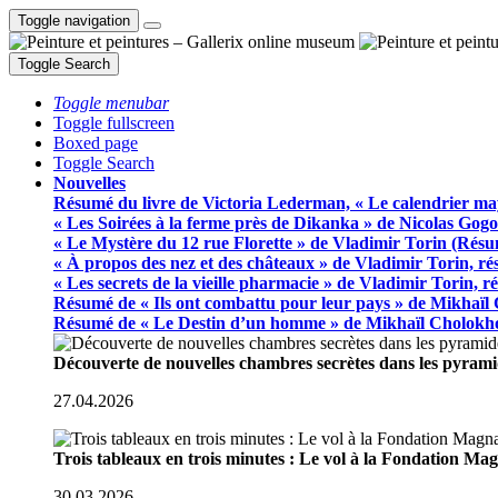
Toggle navigation
Toggle Search
Toggle menubar
Toggle fullscreen
Boxed page
Toggle Search
Nouvelles
Résumé du livre de Victoria Lederman, « Le calendrier ma
« Les Soirées à la ferme près de Dikanka » de Nicolas Gogo
« Le Mystère du 12 rue Florette » de Vladimir Torin (Rés
« À propos des nez et des châteaux » de Vladimir Torin, r
« Les secrets de la vieille pharmacie » de Vladimir Torin, 
Résumé de « Ils ont combattu pour leur pays » de Mikhaïl
Résumé de « Le Destin d’un homme » de Mikhaïl Cholokh
Découverte de nouvelles chambres secrètes dans les pyram
27.04.2026
Trois tableaux en trois minutes : Le vol à la Fondation M
30.03.2026