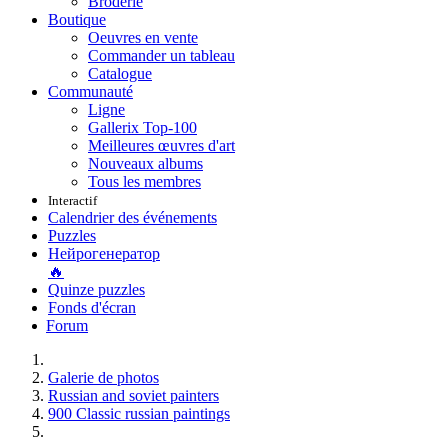
Broderie
Boutique
Oeuvres en vente
Commander un tableau
Catalogue
Communauté
Ligne
Gallerix Top-100
Meilleures œuvres d'art
Nouveaux albums
Tous les membres
Interactif
Calendrier des événements
Puzzles
Нейрогенератор
🔥
Quinze puzzles
Fonds d'écran
Forum
Galerie de photos
Russian and soviet painters
900 Classic russian paintings