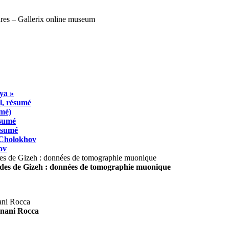
ya »
l, résumé
umé)
ésumé
résumé
 Cholokhov
ov
ides de Gizeh : données de tomographie muonique
agnani Rocca