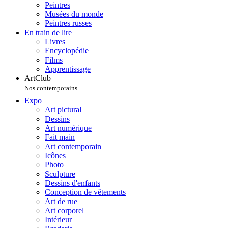
Peintres
Musées du monde
Peintres russes
En train de lire
Livres
Encyclopédie
Films
Apprentissage
ArtClub
Nos contemporains
Expo
Art pictural
Dessins
Art numérique
Fait main
Art contemporain
Icônes
Photo
Sculpture
Dessins d'enfants
Conception de vêtements
Art de rue
Art corporel
Intérieur