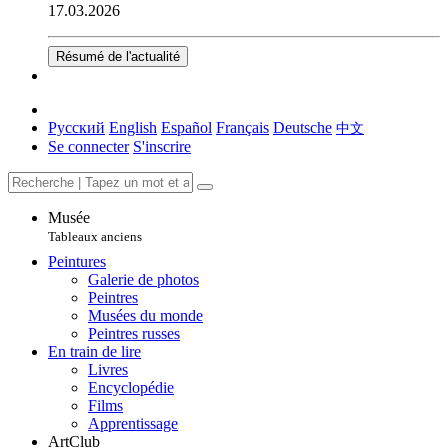
17.03.2026
Résumé de l'actualité
Русский
English
Español
Français
Deutsche
中文
Se connecter
S'inscrire
Musée
Tableaux anciens
Peintures
Galerie de photos
Peintres
Musées du monde
Peintres russes
En train de lire
Livres
Encyclopédie
Films
Apprentissage
ArtClub