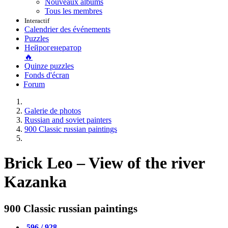
Nouveaux albums
Tous les membres
Interactif
Calendrier des événements
Puzzles
Нейрогенератор
🔥
Quinze puzzles
Fonds d'écran
Forum
Galerie de photos
Russian and soviet painters
900 Classic russian paintings
Brick Leo – View of the river
Kazanka
900 Classic russian paintings
596 / 928