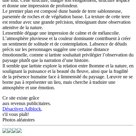
une tour. Cette structure, malgré son éloignement, structure lespace
et donne une impression de profondeur.
Le premier plan est composé dune bande de terre sablonneuse,
parsemée de roches et de végétation basse. La texture de cette terre
est rendue avec une grande précision, témoignant dune observation
attentive de la nature.
Lensemble dégage une impression de calme et de mélancolie.
L’atmosphère pluvieuse et la couleur dominante contribuent à créer
un sentiment de solitude et de contemplation. Labsence de détails
précis sur les personnages suggère une certaine distance
émotionnelle, comme si lartiste souhaitait privilégier l’observation du
paysage plutôt que la narration d’une histoire.
Il semble que lartiste explore la relation entre lhomme et la nature, en
soulignant la puissance et la beauté du fleuve, ainsi que la fragilité
de la présence humaine face à limmensité du paysage. Lœuvre ne se
borne pas à représenter un lieu, mais cherche à traduire une
atmosphère et une émotion.
Ce site existe grâce
aux revenus publicitaires.
Désactivez Adblock
,
s'il vous plaît!
Photos aléatoires