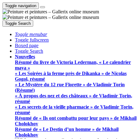
Toggle navigation
Toggle Search
Toggle menubar
Toggle fullscreen
Boxed page
Toggle Search
Nouvelles
Résumé du livre de Victoria Lederman, « Le calendrier
maya »
« Les Soirées à la ferme près de Dikanka » de Nicolas
Gogol, résumé
« Le Mystère du 12 rue Florette » de Vladimir Torin
(Résumé)
« À propos des nez et des châteaux » de Vladimir Torin,
résumé
« Les secrets de la vieille pharmacie » de Vladimir Torin,
résumé
Résumé de « Ils ont combattu pour leur pays » de Mikhaïl
Cholokhov
Résumé de « Le Destin d’un homme » de Mikhaïl
Cholokhov