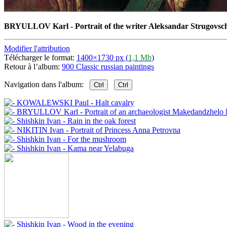
BRYULLOV Karl - Portrait of the writer Aleksandar Strugovsc
Modifier l'attribution
Télécharger le format:
1400×1730 px (
1,1 Mb
)
Retour à l’album:
900 Classic russian paintings
Navigation dans l'album:
Ctrl
Ctrl