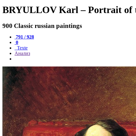
BRYULLOV Karl – Portrait of t
900 Classic russian paintings
791 / 928
0
Texte
Анализ