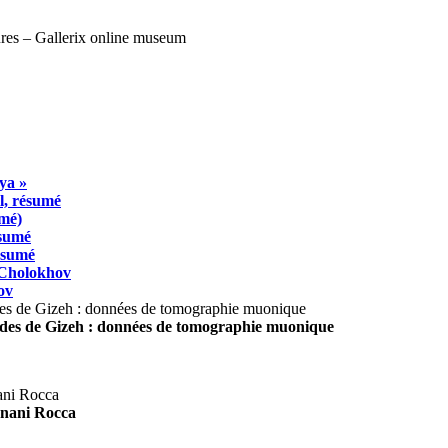
ya »
l, résumé
umé)
ésumé
résumé
 Cholokhov
ov
ides de Gizeh : données de tomographie muonique
agnani Rocca