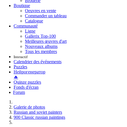
Broderie
Boutique
Oeuvres en vente
Commander un tableau
Catalogue
Communauté
Ligne
Gallerix Top-100
Meilleures œuvres d'art
Nouveaux albums
Tous les membres
Interactif
Calendrier des événements
Puzzles
Нейрогенератор
🔥
Quinze puzzles
Fonds d'écran
Forum
Galerie de photos
Russian and soviet painters
900 Classic russian paintings