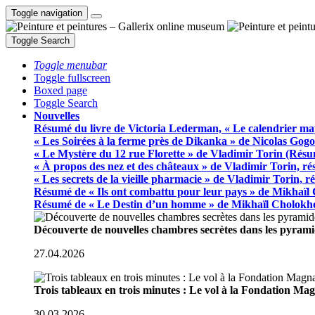
Toggle navigation
Toggle Search
Toggle menubar
Toggle fullscreen
Boxed page
Toggle Search
Nouvelles
Résumé du livre de Victoria Lederman, « Le calendrier ma
« Les Soirées à la ferme près de Dikanka » de Nicolas Gogo
« Le Mystère du 12 rue Florette » de Vladimir Torin (Rés
« À propos des nez et des châteaux » de Vladimir Torin, r
« Les secrets de la vieille pharmacie » de Vladimir Torin, 
Résumé de « Ils ont combattu pour leur pays » de Mikhaïl
Résumé de « Le Destin d’un homme » de Mikhaïl Cholokh
Découverte de nouvelles chambres secrètes dans les pyram
27.04.2026
Trois tableaux en trois minutes : Le vol à la Fondation M
30.03.2026