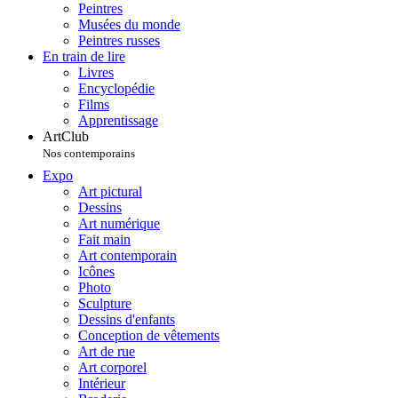
Peintres
Musées du monde
Peintres russes
En train de lire
Livres
Encyclopédie
Films
Apprentissage
ArtClub
Nos contemporains
Expo
Art pictural
Dessins
Art numérique
Fait main
Art contemporain
Icônes
Photo
Sculpture
Dessins d'enfants
Conception de vêtements
Art de rue
Art corporel
Intérieur