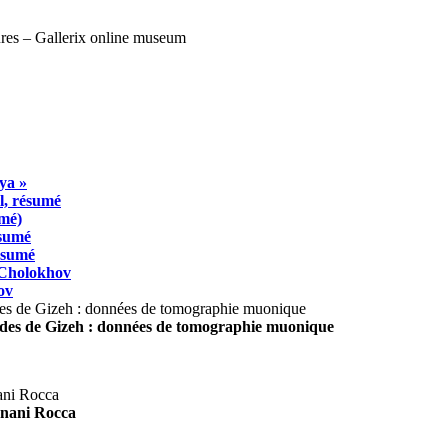
ya »
l, résumé
umé)
ésumé
résumé
 Cholokhov
ov
ides de Gizeh : données de tomographie muonique
agnani Rocca