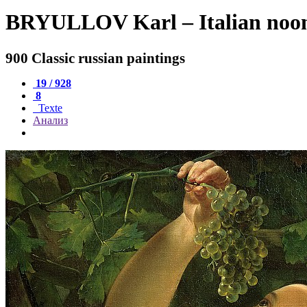
BRYULLOV Karl – Italian noo
900 Classic russian paintings
19 / 928
8
Texte
Анализ