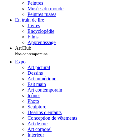
Peintres
Musées du monde
Peintres russes
En train de lire
Livres
Encyclopédie
Films
Apprentissage
ArtClub
Nos contemporains
Expo
Art pictural
Dessins
Art numérique
Fait main
Art contemporain
Icônes
Photo
Sculpture
Dessins d'enfants
Conception de vêtements
Art de rue
Art corporel
Intérieur