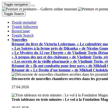
Toggle navigation
Toggle Search
Toggle menubar
Toggle fullscreen
Boxed page
Toggle Search
Nouvelles
Résumé du livre de Victoria Lederman, « Le calendrier ma
« Les Soirées à la ferme près de Dikanka » de Nicolas Gogo
« Le Mystère du 12 rue Florette » de Vladimir Torin (Rés
« À propos des nez et des châteaux » de Vladimir Torin, r
« Les secrets de la vieille pharmacie » de Vladimir Torin, 
Résumé de « Ils ont combattu pour leur pays » de Mikhaïl
Résumé de « Le Destin d’un homme » de Mikhaïl Cholokh
Découverte de nouvelles chambres secrètes dans les pyram
27.04.2026
Trois tableaux en trois minutes : Le vol à la Fondation M
30.03.2026