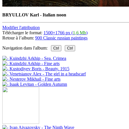
BRYULLOV Karl - Italian noon
Modifier l'attribution
Télécharger le format:
1500×1766 px (
1,6 Mb
)
Retour à l’album:
900 Classic russian paintings
Navigation dans l'album:
Ctrl
Ctrl