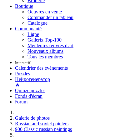
Broderie
Boutique
Oeuvres en vente
Commander un tableau
Catalogue
Communauté
Ligne
Gallerix Top-100
Meilleures œuvres d'art
Nouveaux albums
Tous les membres
Interactif
Calendrier des événements
Puzzles
Нейрогенератор
🔥
Quinze puzzles
Fonds d'écran
Forum
Galerie de photos
Russian and soviet painters
900 Classic russian paintings