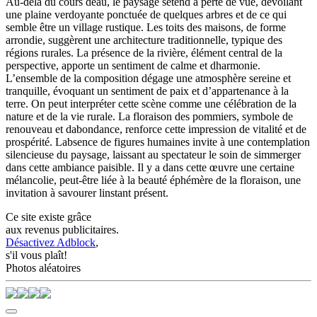
Au-delà du cours deau, le paysage sétend à perte de vue, dévoilant
une plaine verdoyante ponctuée de quelques arbres et de ce qui
semble être un village rustique. Les toits des maisons, de forme
arrondie, suggèrent une architecture traditionnelle, typique des
régions rurales. La présence de la rivière, élément central de la
perspective, apporte un sentiment de calme et dharmonie.
L’ensemble de la composition dégage une atmosphère sereine et
tranquille, évoquant un sentiment de paix et d’appartenance à la
terre. On peut interpréter cette scène comme une célébration de la
nature et de la vie rurale. La floraison des pommiers, symbole de
renouveau et dabondance, renforce cette impression de vitalité et de
prospérité. Labsence de figures humaines invite à une contemplation
silencieuse du paysage, laissant au spectateur le soin de simmerger
dans cette ambiance paisible. Il y a dans cette œuvre une certaine
mélancolie, peut-être liée à la beauté éphémère de la floraison, une
invitation à savourer linstant présent.
Ce site existe grâce
aux revenus publicitaires.
Désactivez Adblock
,
s'il vous plaît!
Photos aléatoires