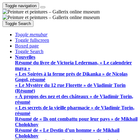
Toggle navigation
Toggle Search
Toggle menubar
Toggle fullscreen
Boxed page
Toggle Search
Nouvelles
Résumé du livre de Victoria Lederman, « Le calendrier
maya »
« Les Soirées à la ferme près de Dikanka » de Nicolas
Gogol, résumé
« Le Mystère du 12 rue Florette » de Vladimir Torin
(Résumé)
« À propos des nez et des châteaux » de Vladimir Torin,
résumé
« Les secrets de la vieille pharmacie » de Vladimir Torin,
résumé
Résumé de « Ils ont combattu pour leur pays » de Mikhaïl
Cholokhov
Résumé de « Le Destin d’un homme » de Mikhaïl
Cholokhov