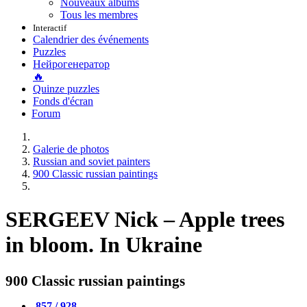
Nouveaux albums
Tous les membres
Interactif
Calendrier des événements
Puzzles
Нейрогенератор
🔥
Quinze puzzles
Fonds d'écran
Forum
Galerie de photos
Russian and soviet painters
900 Classic russian paintings
SERGEEV Nick – Apple trees
in bloom. In Ukraine
900 Classic russian paintings
857 / 928