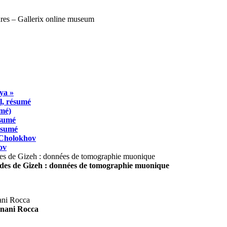
ya »
l, résumé
umé)
ésumé
résumé
 Cholokhov
ov
ides de Gizeh : données de tomographie muonique
agnani Rocca