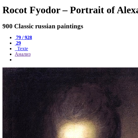
Rocot Fyodor – Portrait of Ale
900 Classic russian paintings
79 / 928
29
Texte
Анализ