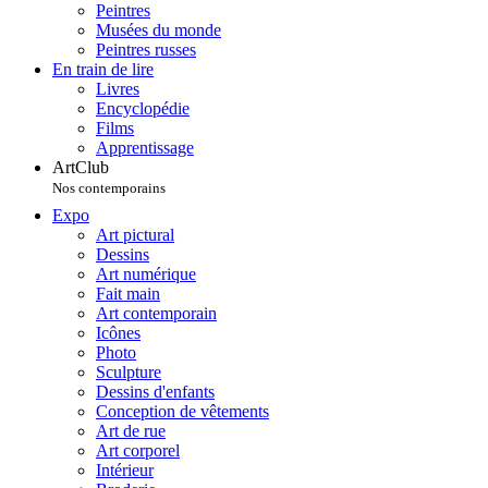
Peintres
Musées du monde
Peintres russes
En train de lire
Livres
Encyclopédie
Films
Apprentissage
ArtClub
Nos contemporains
Expo
Art pictural
Dessins
Art numérique
Fait main
Art contemporain
Icônes
Photo
Sculpture
Dessins d'enfants
Conception de vêtements
Art de rue
Art corporel
Intérieur