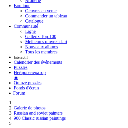
Broderie
Boutique
Oeuvres en vente
Commander un tableau
Catalogue
Communauté
Ligne
Gallerix Top-100
Meilleures œuvres d'art
Nouveaux albums
Tous les membres
Interactif
Calendrier des événements
Puzzles
Нейрогенератор
🔥
Quinze puzzles
Fonds d'écran
Forum
Galerie de photos
Russian and soviet painters
900 Classic russian paintings