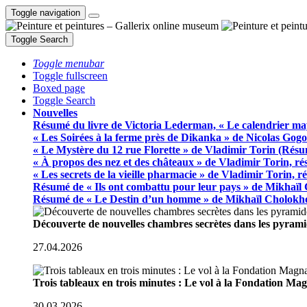
Toggle navigation
Toggle Search
Toggle menubar
Toggle fullscreen
Boxed page
Toggle Search
Nouvelles
Résumé du livre de Victoria Lederman, « Le calendrier ma
« Les Soirées à la ferme près de Dikanka » de Nicolas Gogo
« Le Mystère du 12 rue Florette » de Vladimir Torin (Rés
« À propos des nez et des châteaux » de Vladimir Torin, r
« Les secrets de la vieille pharmacie » de Vladimir Torin, 
Résumé de « Ils ont combattu pour leur pays » de Mikhaïl
Résumé de « Le Destin d’un homme » de Mikhaïl Cholokh
Découverte de nouvelles chambres secrètes dans les pyram
27.04.2026
Trois tableaux en trois minutes : Le vol à la Fondation M
30.03.2026