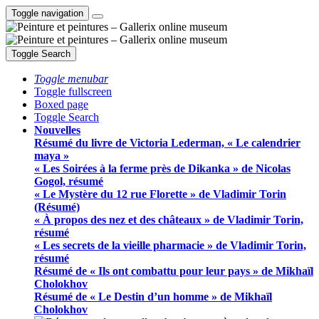
Toggle navigation
Toggle Search
Toggle menubar
Toggle fullscreen
Boxed page
Toggle Search
Nouvelles
Résumé du livre de Victoria Lederman, « Le calendrier
maya »
« Les Soirées à la ferme près de Dikanka » de Nicolas
Gogol, résumé
« Le Mystère du 12 rue Florette » de Vladimir Torin
(Résumé)
« À propos des nez et des châteaux » de Vladimir Torin,
résumé
« Les secrets de la vieille pharmacie » de Vladimir Torin,
résumé
Résumé de « Ils ont combattu pour leur pays » de Mikhaïl
Cholokhov
Résumé de « Le Destin d’un homme » de Mikhaïl
Cholokhov