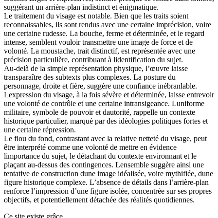
suggérant un arrière-plan indistinct et énigmatique.
Le traitement du visage est notable. Bien que les traits soient
reconnaissables, ils sont rendus avec une certaine imprécision, voire
une certaine rudesse. La bouche, ferme et déterminée, et le regard
intense, semblent vouloir transmettre une image de force et de
volonté. La moustache, trait distinctif, est représentée avec une
précision particulière, contribuant à lidentification du sujet.
Au-delà de la simple représentation physique, l’œuvre laisse
transparaître des subtexts plus complexes. La posture du
personnage, droite et fière, suggère une confiance inébranlable.
Lexpression du visage, à la fois sévère et déterminée, laisse entrevoir
une volonté de contrôle et une certaine intransigeance. Luniforme
militaire, symbole de pouvoir et dautorité, rappelle un contexte
historique particulier, marqué par des idéologies politiques fortes et
une certaine répression.
Le flou du fond, contrastant avec la relative netteté du visage, peut
être interprété comme une volonté de mettre en évidence
limportance du sujet, le détachant du contexte environnant et le
plaçant au-dessus des contingences. Lensemble suggère ainsi une
tentative de construction dune image idéalisée, voire mythifiée, dune
figure historique complexe. L’absence de détails dans l’arrière-plan
renforce l’impression d’une figure isolée, concentrée sur ses propres
objectifs, et potentiellement détachée des réalités quotidiennes.
Ce site existe grâce