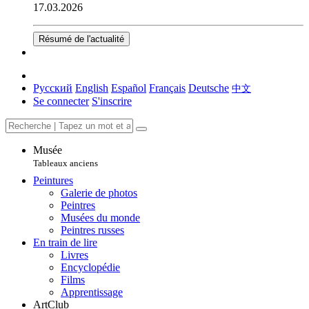
17.03.2026
Résumé de l'actualité
Русский
English
Español
Français
Deutsche
中文
Se connecter
S'inscrire
Musée
Tableaux anciens
Peintures
Galerie de photos
Peintres
Musées du monde
Peintres russes
En train de lire
Livres
Encyclopédie
Films
Apprentissage
ArtClub