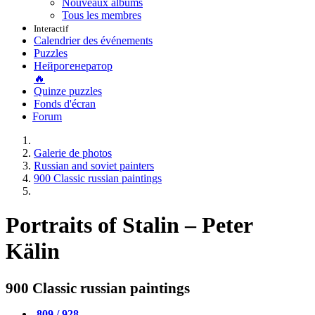
Nouveaux albums
Tous les membres
Interactif
Calendrier des événements
Puzzles
Нейрогенератор
🔥
Quinze puzzles
Fonds d'écran
Forum
Galerie de photos
Russian and soviet painters
900 Classic russian paintings
Portraits of Stalin – Peter
Kälin
900 Classic russian paintings
809 / 928