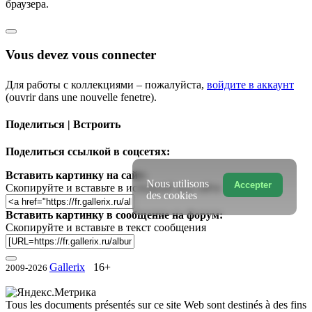
браузера.
Vous devez vous connecter
Для работы с коллекциями – пожалуйста,
войдите в аккаунт
(ouvrir dans une nouvelle fenetre).
Поделиться | Встроить
Поделиться ссылкой в соцсетях:
Вставить картинку на сайт:
Nous utilisons
Accepter
Скопируйте и вставьте в исходный код сайта
des cookies
Вставить картинку в сообщение на форум:
Скопируйте и вставьте в текст сообщения
Gallerix
16+
2009-2026
Tous les documents présentés sur ce site Web sont destinés à des fins