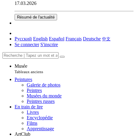
17.03.2026
Résumé de l'actualité
Русский
English
Español
Français
Deutsche
中文
Se connecter
S'inscrire
Musée
Tableaux anciens
Peintures
Galerie de photos
Peintres
Musées du monde
Peintres russes
En train de lire
Livres
Encyclopédie
Films
Apprentissage
ArtClub