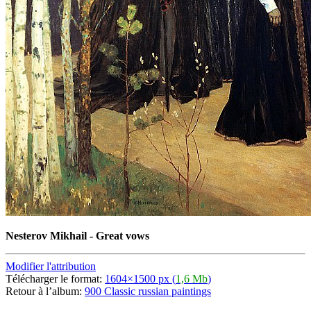
Nesterov Mikhail - Great vows
Modifier l'attribution
Télécharger le format:
1604×1500 px (
1,6 Mb
)
Retour à l’album:
900 Classic russian paintings