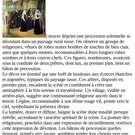
Lœuvre dépeint une procession solennelle se
déroulant dans un paysage rural russe. On observe un groupe de
religieuses, vêtues de robes noires bordées de touches de bleu clair,
ainsi que quelques moines, reconnaissables à leurs longues robes
sombres et à leurs couvre-chefs. Ces figures, nombreuses, avancent
sous la conduite de deux prêtres, dont lun, au premier plan, tient un
bâton de procession.
Le décor est dominé par une forêt de bouleaux aux écorces blanches
et argentées, typiques du paysage russe. Ces arbres, disposés en
premier plan, encadrent la scène et contribuent à créer une
atmosphère à la fois sereine et mystérieuse. Un village, visible en
arrière-plan, suggère une communauté religieuse ancrée dans le
terroir. Léglise, reconnaissable à son dôme rouge vif, pointe vers le
ciel, symbolisant la présence divine.
La lumière, douce et diffuse, baigne la scène dune tonalité presque
irréelle, accentuant le caractère spirituel de la scène. La posture des
religieuses, penchées dans une expression de recueillement, renforce
cette impression de dévotion. Les bâtons de procession quelles
tiennent, pointés vers lavant, semblent guider leur chemin vers une