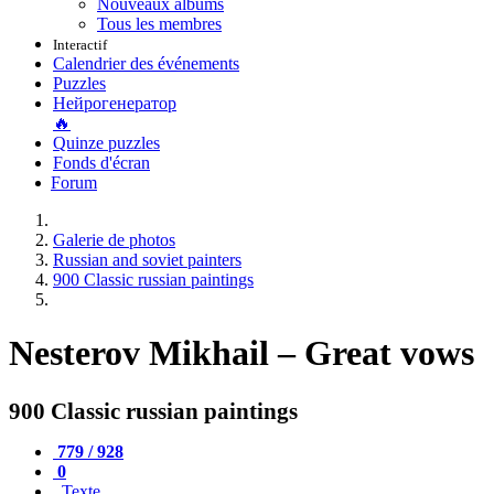
Nouveaux albums
Tous les membres
Interactif
Calendrier des événements
Puzzles
Нейрогенератор
🔥
Quinze puzzles
Fonds d'écran
Forum
Galerie de photos
Russian and soviet painters
900 Classic russian paintings
Nesterov Mikhail – Great vows
900 Classic russian paintings
779 / 928
0
Texte