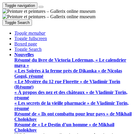
Toggle navigation
Toggle Search
Toggle menubar
Toggle fullscreen
Boxed page
Toggle Search
Nouvelles
Résumé du livre de Victoria Lederman, « Le calendrier
maya »
« Les Soirées à la ferme près de Dikanka » de Nicolas
Gogol, résumé
« Le Mystère du 12 rue Florette » de Vladimir Torin
(Résumé)
« À propos des nez et des châteaux » de Vladimir Torin,
résumé
« Les secrets de la vieille pharmacie » de Vladimir Torin,
résumé
Résumé de « Ils ont combattu pour leur pays » de Mikhaïl
Cholokhov
Résumé de « Le Destin d’un homme » de Mikhaïl
Cholokhov