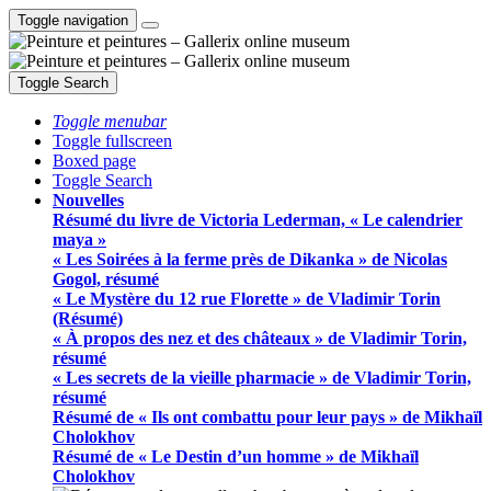
Toggle navigation
Toggle Search
Toggle menubar
Toggle fullscreen
Boxed page
Toggle Search
Nouvelles
Résumé du livre de Victoria Lederman, « Le calendrier
maya »
« Les Soirées à la ferme près de Dikanka » de Nicolas
Gogol, résumé
« Le Mystère du 12 rue Florette » de Vladimir Torin
(Résumé)
« À propos des nez et des châteaux » de Vladimir Torin,
résumé
« Les secrets de la vieille pharmacie » de Vladimir Torin,
résumé
Résumé de « Ils ont combattu pour leur pays » de Mikhaïl
Cholokhov
Résumé de « Le Destin d’un homme » de Mikhaïl
Cholokhov