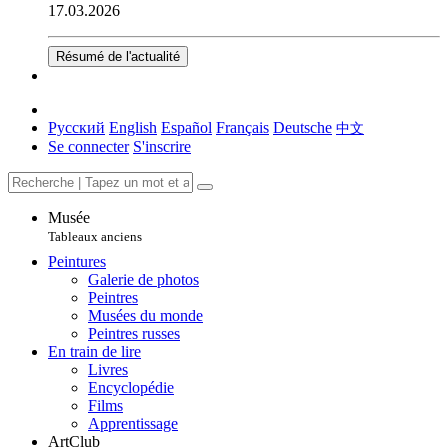
17.03.2026
Résumé de l'actualité
Русский
English
Español
Français
Deutsche
中文
Se connecter
S'inscrire
Musée
Tableaux anciens
Peintures
Galerie de photos
Peintres
Musées du monde
Peintres russes
En train de lire
Livres
Encyclopédie
Films
Apprentissage
ArtClub