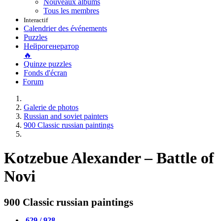
Nouveaux albums
Tous les membres
Interactif
Calendrier des événements
Puzzles
Нейрогенератор
🔥
Quinze puzzles
Fonds d'écran
Forum
Galerie de photos
Russian and soviet painters
900 Classic russian paintings
Kotzebue Alexander – Battle of
Novi
900 Classic russian paintings
629 / 928