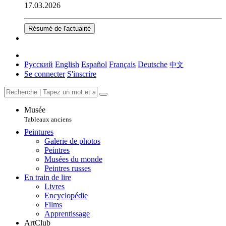
17.03.2026
Résumé de l'actualité
Русский
English
Español
Français
Deutsche
中文
Se connecter
S'inscrire
Musée
Tableaux anciens
Peintures
Galerie de photos
Peintres
Musées du monde
Peintres russes
En train de lire
Livres
Encyclopédie
Films
Apprentissage
ArtClub