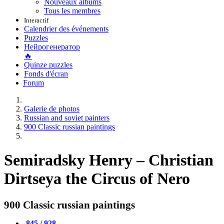
Nouveaux albums
Tous les membres
Interactif
Calendrier des événements
Puzzles
Нейрогенератор
🔥
Quinze puzzles
Fonds d'écran
Forum
Galerie de photos
Russian and soviet painters
900 Classic russian paintings
Semiradsky Henry – Christian
Dirtseya the Circus of Nero
900 Classic russian paintings
845 / 928