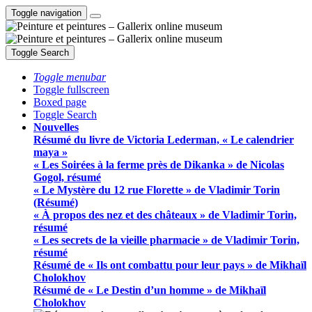
Toggle navigation
Toggle Search
Toggle menubar
Toggle fullscreen
Boxed page
Toggle Search
Nouvelles
Résumé du livre de Victoria Lederman, « Le calendrier
maya »
« Les Soirées à la ferme près de Dikanka » de Nicolas
Gogol, résumé
« Le Mystère du 12 rue Florette » de Vladimir Torin
(Résumé)
« À propos des nez et des châteaux » de Vladimir Torin,
résumé
« Les secrets de la vieille pharmacie » de Vladimir Torin,
résumé
Résumé de « Ils ont combattu pour leur pays » de Mikhaïl
Cholokhov
Résumé de « Le Destin d’un homme » de Mikhaïl
Cholokhov