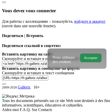
Vous devez vous connecter
Для работы с коллекциями – пожалуйста,
войдите в аккаунт
(ouvrir dans une nouvelle fenetre).
Поделиться | Встроить
Поделиться ссылкой в соцсетях:
Вставить картинку на сайт:
Nous utilisons
Accepter
Скопируйте и вставьте в исходный код сайта
des cookies
Вставить картинку в сообщение на форум:
Скопируйте и вставьте в текст сообщения
Gallerix
16+
2009-2026
Tous les documents présentés sur ce site Web sont destinés à des fins
informatives, scientifiques, éducatives et culturelles.
Aidez-moi
F.A.Q.
Sur
Contacts