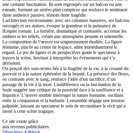
une certaine fascination. Ils sont regroupés sur un balcon ou une
estrade, formant un arrière-plan complexe qui renforce le sentiment
dune audience passive, témoin dune tragédie.
Larchitecture environnante, avec ses colonnes massives, ses balcons
ouvragés et ses statues, évoque la grandeur et la puissance de
lEmpire romain. La lumière, dramatique et contrastée, accentue les
ombres et les reliefs, créant une atmosphère pesante et solennelle.
La composition de l’œuvre est soigneusement étudiée. La figure
féminine, placée au centre de lespace, attire immédiatement le
regard. Le jeu de lignes et de perspectives guide le spectateur à
travers la scène, linvitant à interpréter les événements qui s’y
déroulent.
On perçoit des sous-textes liés à la fragilité de la vie, à la cruauté du
pouvoir et à la nature éphémère de la beauté. La présence des fleurs,
en contraste avec le sang, renforce l’idée d’un sacrifice, d’un
passage de la vie à la mort. Lindifférence ou la fascination de la
foule suggère une critique de la passivité face à la souffrance et à
linjustice. L’œuvre semble interroger la nature humaine, oscillant
entre la compassion et la barbarie. Lensemble dégage une tension
palpable, laissant au spectateur le soin de reconstituer le récit qui a
mené à cette scène tragique.
Ce site existe grâce
aux revenus publicitaires.
Désactivez Adblock
,