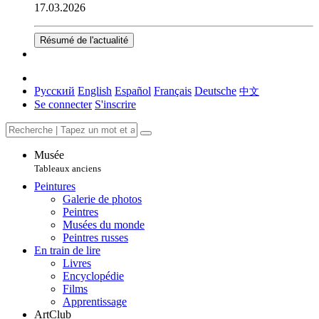
17.03.2026
Résumé de l'actualité
Русский
English
Español
Français
Deutsche
中文
Se connecter
S'inscrire
Musée
Tableaux anciens
Peintures
Galerie de photos
Peintres
Musées du monde
Peintres russes
En train de lire
Livres
Encyclopédie
Films
Apprentissage
ArtClub