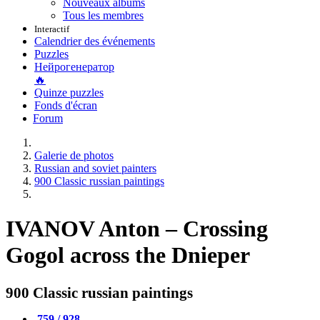
Nouveaux albums
Tous les membres
Interactif
Calendrier des événements
Puzzles
Нейрогенератор
🔥
Quinze puzzles
Fonds d'écran
Forum
Galerie de photos
Russian and soviet painters
900 Classic russian paintings
IVANOV Anton – Crossing
Gogol across the Dnieper
900 Classic russian paintings
759 / 928