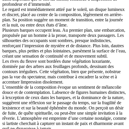
profondeur et d’immensité.
Le regard est immédiatement attiré par le soleil, un disque lumineux
et discret, placé au centre de la composition, légèrement en arrière-
plan. Sa position suggère un moment de transition, entre la journée
et la nuit, ou entre deux états d’âme.
Plusieurs barques occupent leau. Au premier plan, une embarcation,
propulsée par un homme à la proue, transporte deux passagers. Les
silhouettes des occupants sont sombres, presque indistinctes,
renforçant l’impression de mystère et de distance. Plus loin, dautres
barques, plus petites et plus lointaines, parsèment la surface de l’eau,
créant une sensation de continuité et de mouvement subtil.
Les rives du fleuve sont bordées dune végétation luxuriante,
dominée par des arbres aux feuillages profonds, dessinant des
contours irréguliers. Cette végétation, bien que présente, nobstrue
pas la vue du spectateur, mais contribue à encadrer la scène et à
accentuer limpression disolement.
L’ensemble de la composition évoque un sentiment de mélancolie
douce et de contemplation. Labsence de figures humaines distinctes,
à lexception de ceux dans les barques, et la dominance de la nature,
suggèrent une réflexion sur le passage du temps, sur la fragilité de
lexistence et sur la beauté éphémère du monde. On perçoit un désir
de fuite, de quête spirituelle, ou peut-être une simple invitation à la
rêverie. L’atmosphère est empreinte d’une certaine nostalgie, comme
si lartiste cherchait à capturer un instant de paix et dharmonie avant
quil ne disparaisse à jamais.