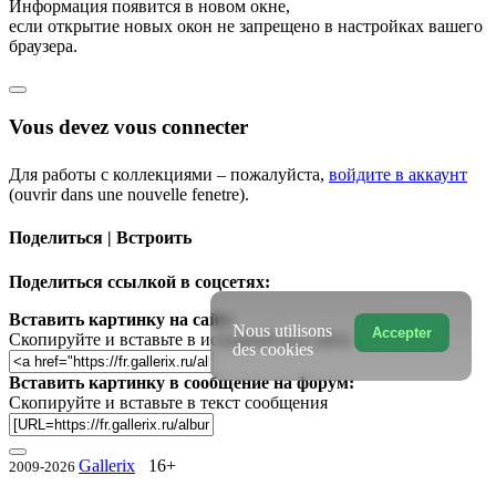
Информация появится в новом окне,
если открытие новых окон не запрещено в настройках вашего
браузера.
Vous devez vous connecter
Для работы с коллекциями – пожалуйста,
войдите в аккаунт
(ouvrir dans une nouvelle fenetre).
Поделиться | Встроить
Поделиться ссылкой в соцсетях:
Вставить картинку на сайт:
Nous utilisons
Accepter
Скопируйте и вставьте в исходный код сайта
des cookies
Вставить картинку в сообщение на форум:
Скопируйте и вставьте в текст сообщения
Gallerix
16+
2009-2026