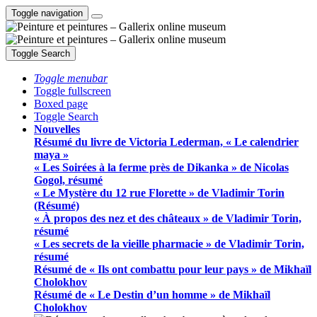
Toggle navigation
Toggle Search
Toggle menubar
Toggle fullscreen
Boxed page
Toggle Search
Nouvelles
Résumé du livre de Victoria Lederman, « Le calendrier
maya »
« Les Soirées à la ferme près de Dikanka » de Nicolas
Gogol, résumé
« Le Mystère du 12 rue Florette » de Vladimir Torin
(Résumé)
« À propos des nez et des châteaux » de Vladimir Torin,
résumé
« Les secrets de la vieille pharmacie » de Vladimir Torin,
résumé
Résumé de « Ils ont combattu pour leur pays » de Mikhaïl
Cholokhov
Résumé de « Le Destin d’un homme » de Mikhaïl
Cholokhov