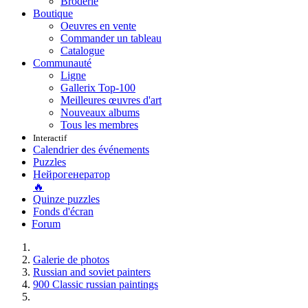
Broderie
Boutique
Oeuvres en vente
Commander un tableau
Catalogue
Communauté
Ligne
Gallerix Top-100
Meilleures œuvres d'art
Nouveaux albums
Tous les membres
Interactif
Calendrier des événements
Puzzles
Нейрогенератор
🔥
Quinze puzzles
Fonds d'écran
Forum
Galerie de photos
Russian and soviet painters
900 Classic russian paintings