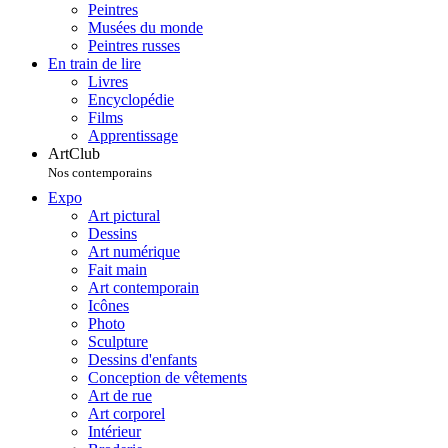
Peintres
Musées du monde
Peintres russes
En train de lire
Livres
Encyclopédie
Films
Apprentissage
ArtClub
Nos contemporains
Expo
Art pictural
Dessins
Art numérique
Fait main
Art contemporain
Icônes
Photo
Sculpture
Dessins d'enfants
Conception de vêtements
Art de rue
Art corporel
Intérieur