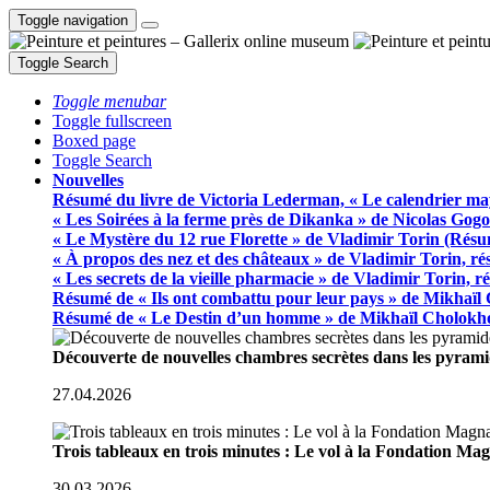
Toggle navigation
Toggle Search
Toggle menubar
Toggle fullscreen
Boxed page
Toggle Search
Nouvelles
Résumé du livre de Victoria Lederman, « Le calendrier ma
« Les Soirées à la ferme près de Dikanka » de Nicolas Gogo
« Le Mystère du 12 rue Florette » de Vladimir Torin (Rés
« À propos des nez et des châteaux » de Vladimir Torin, r
« Les secrets de la vieille pharmacie » de Vladimir Torin, 
Résumé de « Ils ont combattu pour leur pays » de Mikhaïl
Résumé de « Le Destin d’un homme » de Mikhaïl Cholokh
Découverte de nouvelles chambres secrètes dans les pyram
27.04.2026
Trois tableaux en trois minutes : Le vol à la Fondation M
30.03.2026