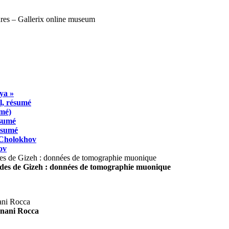
ya »
l, résumé
umé)
ésumé
résumé
 Cholokhov
ov
ides de Gizeh : données de tomographie muonique
agnani Rocca