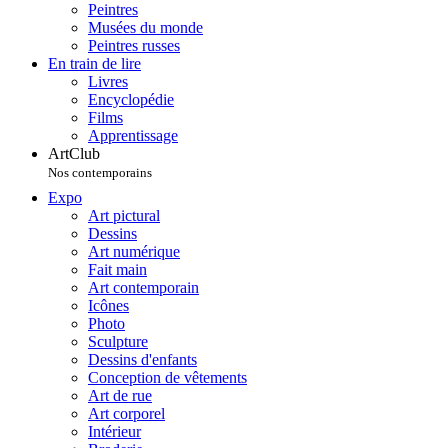
Peintres
Musées du monde
Peintres russes
En train de lire
Livres
Encyclopédie
Films
Apprentissage
ArtClub
Nos contemporains
Expo
Art pictural
Dessins
Art numérique
Fait main
Art contemporain
Icônes
Photo
Sculpture
Dessins d'enfants
Conception de vêtements
Art de rue
Art corporel
Intérieur