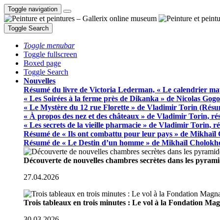
Toggle navigation
Toggle Search
Toggle menubar
Toggle fullscreen
Boxed page
Toggle Search
Nouvelles
Résumé du livre de Victoria Lederman, « Le calendrier ma
« Les Soirées à la ferme près de Dikanka » de Nicolas Gogo
« Le Mystère du 12 rue Florette » de Vladimir Torin (Rés
« À propos des nez et des châteaux » de Vladimir Torin, r
« Les secrets de la vieille pharmacie » de Vladimir Torin, 
Résumé de « Ils ont combattu pour leur pays » de Mikhaïl
Résumé de « Le Destin d’un homme » de Mikhaïl Cholokh
Découverte de nouvelles chambres secrètes dans les pyram
27.04.2026
Trois tableaux en trois minutes : Le vol à la Fondation M
30.03.2026