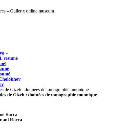
ya »
l, résumé
umé)
ésumé
résumé
 Cholokhov
ov
ides de Gizeh : données de tomographie muonique
agnani Rocca