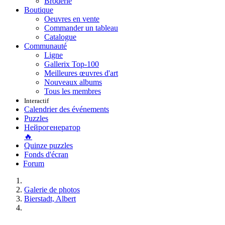
Broderie
Boutique
Oeuvres en vente
Commander un tableau
Catalogue
Communauté
Ligne
Gallerix Top-100
Meilleures œuvres d'art
Nouveaux albums
Tous les membres
Interactif
Calendrier des événements
Puzzles
Нейрогенератор
🔥
Quinze puzzles
Fonds d'écran
Forum
Galerie de photos
Bierstadt, Albert